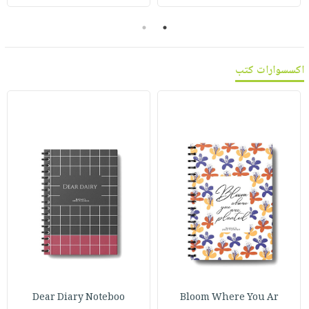
صابون
فيديوهات
عربة
2
1
أطفال
أسئلة
التسوق
مناسبات
يتكرر
اكسسوارات كتب
طرحها
نشرة
الإصدارات
خدمات
نيل
وفرات
انشر
كتابك
تواصل
معنا
Dear Diary Noteboo
Bloom Where You Ar