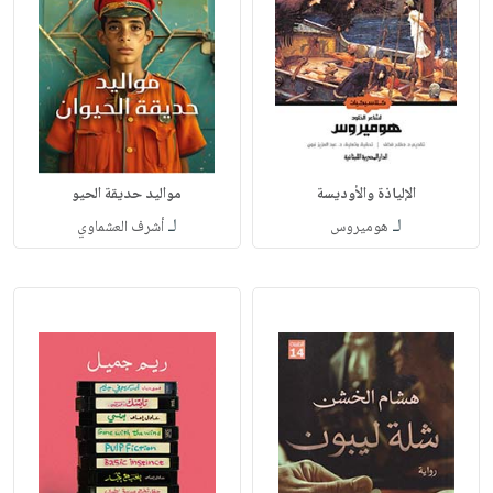
الإلياذة والأوديسة
مواليد حديقة الحيو
لـ
لـ
هوميروس
أشرف العشماوي