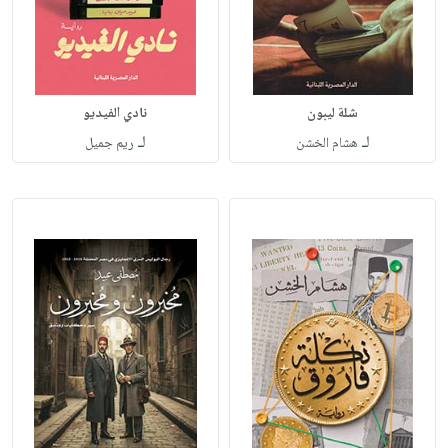
شلة ليبون
نادي الفيديو
لـ
لـ
هشام الخشن
ريم جميل