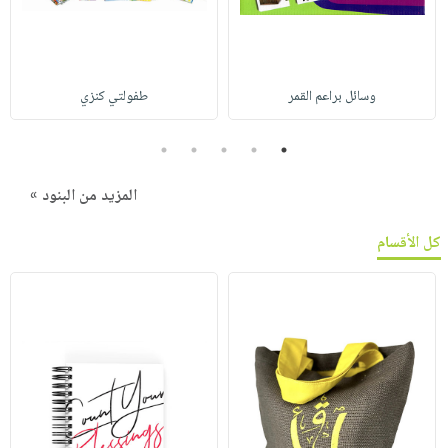
وسائل براعم القمر
طفولتي كنزي
5
4
3
2
1
المزيد من البنود »
كل الأقسام