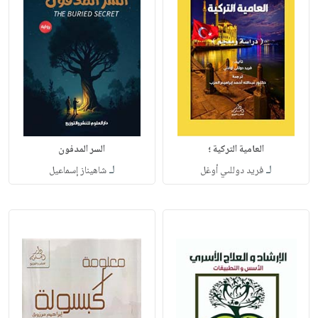
العامية التركية ؛
السر المدفون
لـ
لـ
فريد دوللىي أوغل
شاهيناز إسماعيل