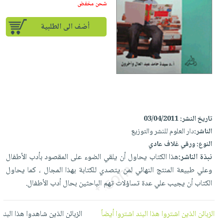
إختياراتنا
تعليمية
شحن مخفض
أسئلة
إختياراتنا
المواضيع
iKitab
يتكرر
كتب
أضف الى الطلبية
بلا
الأكثر
طرحها
أكاديمية
الصحة
حدود
مبيعاً
تحميل
والعناية
صندوق
أسئلة
وسائل
masmu3
الشخصية
القراءة
يتكرر
تعليمية
على
جديد
English
طرحها
صندوق
Android
books
الكل
تحميل
القراءة
تحميل
iKitab
أجهزة
جوائز
المطبخ
masmu3
تاريخ النشر:
03/04/2011
على
العناية
والسفرة
على
الناشر:
دار العلوم للنشر والتوزيع
Android
جديد
الشخصية
Apple
النوع:
ورقي غلاف عادي
تحميل
العناية
نبذة الناشر:
هذا الكتاب يحاول أن يلقي الضوء على المقصود بأدب الأطفال
الكل
iKitab
وتصفيف
وعلي طبيعة المنتج النهائي لمن يتصدي للكتابة بهذا المجال ، كما يحاول
أواني
متجر
على
الشعر
الكتاب أن يجيب علي عدة تساؤلات تهم الباحثين بحال أدب الأطفال.
الطهي
الهدايا
Apple
العناية
أدوات
بالجسم
أقسام
الزبائن الذين اشتروا هذا البند اشتروا أيضاً
الزبائن الذين شاهدوا هذا البند
الخبز