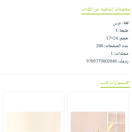
صابون
فيديوهات
عربة
معلومات إضافية عن الكتاب
أطفال
أسئلة
التسوق
مناسبات
يتكرر
لغة:
عربي
طرحها
نشرة
طبعة:
1
حجم:
24×17
الإصدارات
خدمات
عدد الصفحات:
288
نيل
مجلدات:
1
وفرات
ردمك:
9789773802846
انشر
كتابك
تواصل
اكسسوارات كتب
معنا