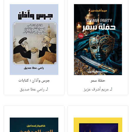
حفلة سمر
جرس وآذان ؛ كتابات
لـ
لـ
مريم أشرف عزيز
رامي عطا صديق