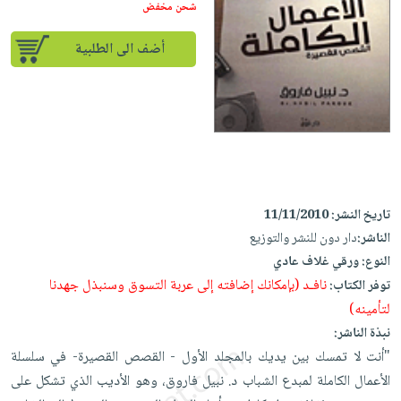
إختياراتنا
تعليمية
شحن مخفض
أسئلة
إختياراتنا
المواضيع
iKitab
يتكرر
كتب
أضف الى الطلبية
بلا
الأكثر
طرحها
أكاديمية
الصحة
حدود
مبيعاً
تحميل
والعناية
صندوق
أسئلة
إختياراتنا
masmu3
الشخصية
القراءة
يتكرر
وسائل
على
جديد
English
طرحها
تعليمية
Android
books
الكل
تحميل
صندوق
تحميل
iKitab
أجهزة
القراءة
المطبخ
masmu3
تاريخ النشر:
11/11/2010
على
العناية
والسفرة
على
جوائز
الناشر:
دار دون للنشر والتوزيع
Android
جديد
الشخصية
Apple
النوع:
ورقي غلاف عادي
تحميل
العناية
نافـد (بإمكانك إضافته إلى عربة التسوق وسنبذل جهدنا
توفر الكتاب:
الكل
iKitab
وتصفيف
لتأمينه)
أواني
متجر
على
الشعر
نبذة الناشر:
الطهي
الهدايا
Apple
"أنت لا تمسك بين يديك بالمجلد الأول - القصص القصيرة- في سلسلة
العناية
أدوات
الأعمال الكاملة لمبدع الشباب د. نبيل فاروق، وهو الأديب الذي تشكل على
بالجسم
أقسام
الخبز