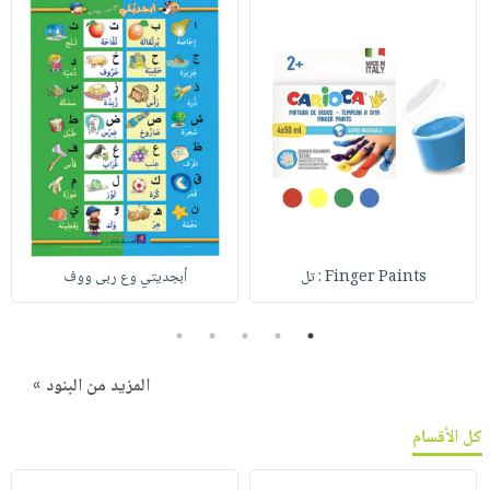
Finger Paints : تل
أبجديتي وع ربى ووف
5
4
3
2
1
المزيد من البنود »
كل الأقسام