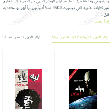
يديه وعي وثقافة جيل كامل من أبناء الوطن العربي من المحيط إلى الخليج
العناية
الأكثر
شحن
أدوات
عبر كتاباته الأدبية التي تجاوزت الـ450 عملاً أدبياً وروائياً أبهر بها منتقديه
بالأسنان
مبيعاً
مجاني
المائدة
قبل
...
الحمية
العودة
بنود
الأوعية
إقرأ المزيد
والتغذية
للمدارس
مختارة
والتخزين
اشتراكات
اكسسوارات
أدوات
الزبائن الذين اشتروا هذا البند اشتروا أيضاً
الزبائن الذين شاهدوا هذا البند
كتب
كل
بحث
المطبخ
الاشتراكات
اكسسوارات
متقدم
منزلية
صندوق
القراءة
اكسسوارات
iKitab
ملابس
نيل
بلا
مطرزات
وفرات
حدود
حقائب
عن
حسابك
حلي
الشركة
عناية
لائحة
سياسة
بالذات
الأمنيات
الشركة