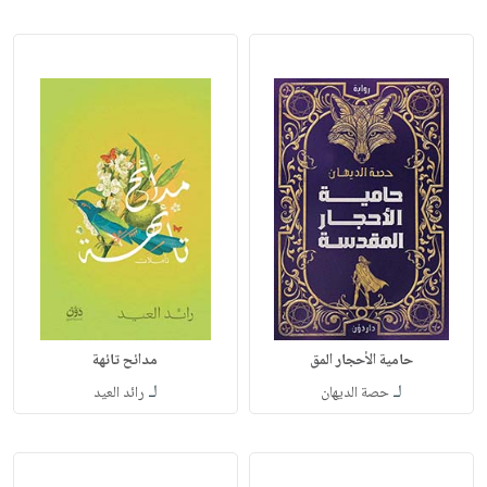
حامية الأحجار المق
مدائح تائهة
لـ
لـ
حصة الديهان
رائد العيد