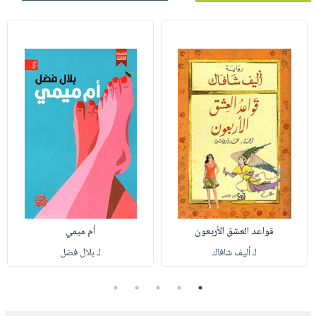
قواعد العشق الأربعون
أم ميمي
لـ أليف شافاك
لـ بلال فضل
5
4
3
2
1