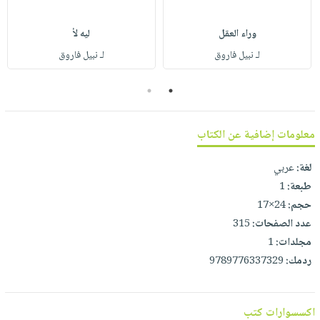
صابون
فيديوهات
عربة
أطفال
أسئلة
وراء العقل
ليه لأ
التسوق
مناسبات
يتكرر
لـ نبيل فاروق
لـ نبيل فاروق
طرحها
نشرة
2
1
الإصدارات
خدمات
نيل
وفرات
معلومات إضافية عن الكتاب
انشر
لغة:
عربي
كتابك
طبعة:
1
تواصل
حجم:
24×17
معنا
عدد الصفحات:
315
مجلدات:
1
ردمك:
9789776337329
اكسسوارات كتب