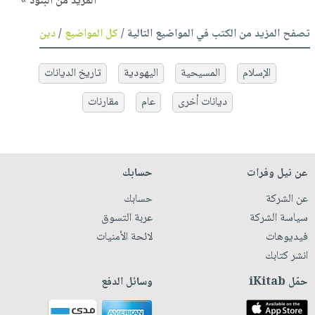
المزيد من البنود »
تصفح المزيد من الكتب في المواضيع التالية /
كل المواضيع
/
دين
الإسلام
المسيحية
اليهودية
تاريخ الديانات
ديانات أخرى
عام
مقارنات
عن نيل وفرات
حسابك
عن الشركة
حسابك
سياسة الشركة
عربة التسوق
فيديوهات
لائحة الأمنيات
انشر كتابك
حمّل iKitab
وسائل الدفع