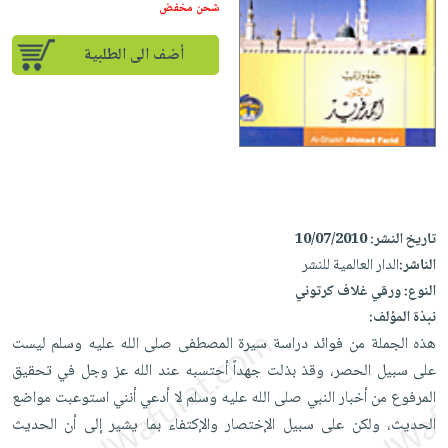
إختياراتنا
تعليمية
شحن مخفض
أسئلة
إختياراتنا
المواضيع
iKitab
يتكرر
كتب
أضف الى الطلبية
بلا
الأكثر
طرحها
أكاديمية
الصحة
حدود
مبيعاً
تحميل
والعناية
صندوق
أسئلة
إختياراتنا
masmu3
الشخصية
القراءة
يتكرر
وسائل
على
جديد
English
طرحها
تعليمية
Android
books
الكل
تحميل
صندوق
تحميل
iKitab
أجهزة
القراءة
المطبخ
masmu3
تاريخ النشر:
10/07/2010
على
العناية
والسفرة
على
جوائز
الناشر:
الدار العالمية للنشر
Android
جديد
الشخصية
Apple
النوع:
ورقي غلاف كرتوني
تحميل
العناية
نبذة المؤلف:
الكل
iKitab
وتصفيف
هذه الجملة من فوائد دراسة سيرة المصطفى صلى الله عليه وسلم ليست
أواني
متجر
على
الشعر
على سبيل الحصر، وقذ بذلت جهداً أحتسبه عند الله عز وجل في تحقيق
الطهي
الهدايا
Apple
المرفوع من أخبار النبي صلى الله عليه وسلم لا أدعي أنني استوعبت مواضع
العناية
أدوات
الحديث، ولكن على سبيل الإختصار والإكتفاء بما يشير إلى أن الحديث
بالجسم
أقسام
الخبز