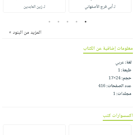
صابون
فيديوهات
لـ أبي فرج الأصفهاني
لـ زين العابدين
عربة
أطفال
أسئلة
التسوق
5
4
3
2
1
مناسبات
يتكرر
طرحها
نشرة
المزيد من البنود »
الإصدارات
خدمات
نيل
معلومات إضافية عن الكتاب
وفرات
لغة:
عربي
انشر
طبعة:
1
كتابك
حجم:
24×17
تواصل
عدد الصفحات:
416
معنا
مجلدات:
1
اكسسوارات كتب