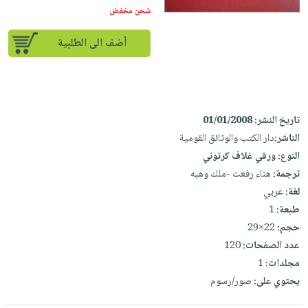
إختياراتنا
تعليمية
أسئلة
شحن مخفض
إختياراتنا
المواضيع
iKitab
يتكرر
كتب
بلا
الأكثر
أضف الى الطلبية
طرحها
أكاديمية
الصحة
حدود
مبيعاً
تحميل
والعناية
صندوق
أسئلة
إختياراتنا
masmu3
الشخصية
القراءة
يتكرر
وسائل
على
جديد
English
طرحها
تعليمية
تاريخ النشر:
01/01/2008
Android
books
الكل
تحميل
الناشر:
دار الكتب والوثائق القومية
صندوق
تحميل
النوع:
ورقي غلاف كرتوني
iKitab
أجهزة
القراءة
المطبخ
masmu3
ترجمة:
هناء رفعت -ملك وهبه
على
العناية
والسفرة
على
جوائز
لغة:
عربي
Android
جديد
الشخصية
Apple
طبعة:
1
تحميل
العناية
الكل
حجم:
22×29
iKitab
وتصفيف
عدد الصفحات:
120
أواني
متجر
على
الشعر
مجلدات:
1
الطهي
الهدايا
Apple
العناية
يحتوي على:
صور/رسوم
أدوات
بالجسم
أقسام
الخبز