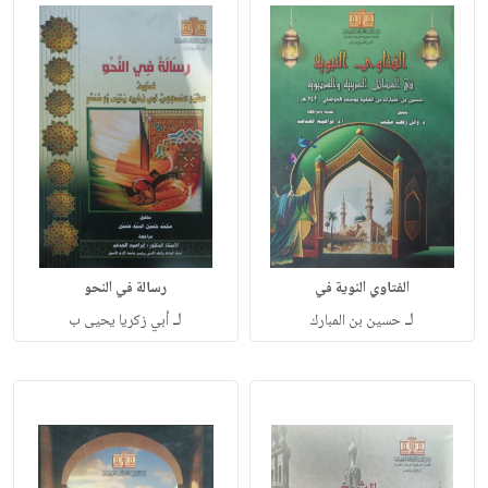
الفتاوي النوية في
رسالة في النحو
لـ
لـ
حسين بن المبارك
أبي زكريا يحيى ب