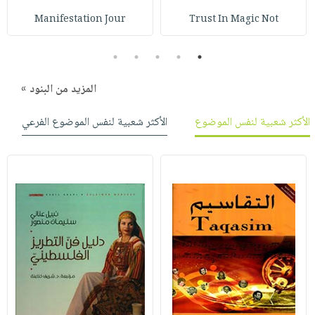
صابون
فيديوهات
Manifestation Jour
Trust In Magic Not
عربة
أطفال
أسئلة
التسوق
مناسبات
يتكرر
5
4
3
2
1
طرحها
نشرة
المزيد من البنود »
الإصدارات
خدمات
نيل
الأكثر شعبية لنفس الموضوع
الأكثر شعبية لنفس الموضوع الفرعي
وفرات
انشر
كتابك
تواصل
معنا