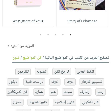
Any Quote of Your
Story of Lebanese
5
4
3
2
1
المزيد من البنود »
تصفح المزيد من الكتب في المواضيع التالية /
كل المواضيع
/
فنون
الخط العربي
تاريخ الفن
تصوير
تلفزيون
تنسييق الأزهار
حرف
خزف
دراسات فنية
ديكور
رسم
زخارف
سينما
عام
عمارة
فن الكاريكاتير
فن تشكيلي
فنون إسلامية
فنون شعبية
مسرح