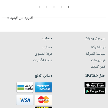
5
4
3
2
1
المزيد من البنود »
عن نيل وفرات
حسابك
عن الشركة
حسابك
سياسة الشركة
عربة التسوق
فيديوهات
لائحة الأمنيات
انشر كتابك
حمّل iKitab
وسائل الدفع