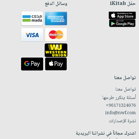
حمّل iKitab
وسائل الدفع
تواصل معنا
تواصل معنا
أسئلة يتكرر طرحها
+96171324076
info@nwf.com
نشرة الإصدارات
اشترك مجاناً في نشراتنا البريدية