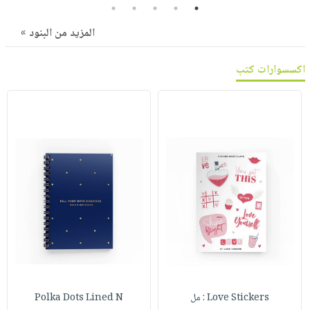
صابون
5
4
3
2
1
فيديوهات
عربة
أطفال
المزيد من البنود »
أسئلة
التسوق
مناسبات
يتكرر
اكسسوارات كتب
طرحها
نشرة
الإصدارات
خدمات
نيل
وفرات
انشر
كتابك
تواصل
معنا
Love Stickers : مل
Polka Dots Lined N