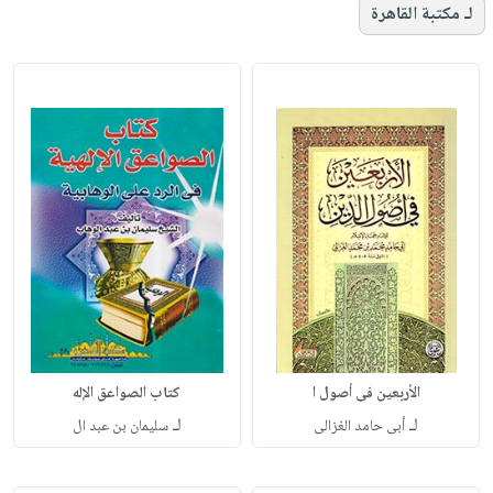
لـ مكتبة القاهرة
الأربعين فى أصول ا
كتاب الصواعق الإله
لـ
لـ
أبى حامد الغزالى
سليمان بن عبد ال