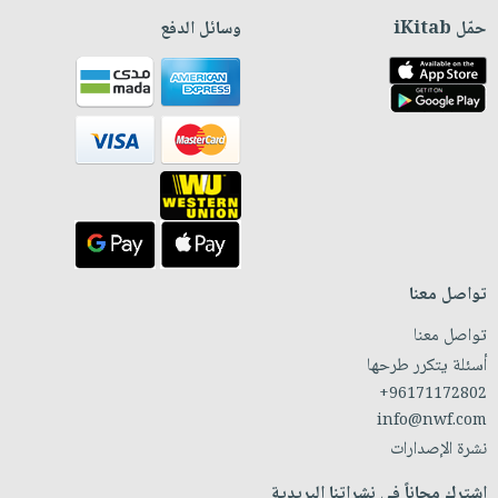
حمّل iKitab
وسائل الدفع
تواصل معنا
تواصل معنا
أسئلة يتكرر طرحها
+96171172802
info@nwf.com
نشرة الإصدارات
اشترك مجاناً في نشراتنا البريدية