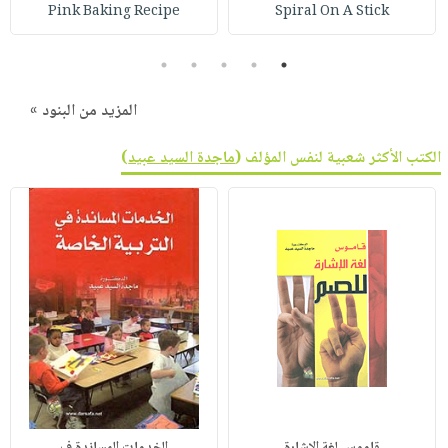
صابون
Pink Baking Recipe
Spiral On A Stick
فيديوهات
عربة
أطفال
أسئلة
التسوق
5
4
3
2
1
مناسبات
يتكرر
طرحها
نشرة
المزيد من البنود »
الإصدارات
خدمات
الكتب الأكثر شعبية لنفس المؤلف (
ماجدة السيد عبيد
)
نيل
وفرات
انشر
كتابك
تواصل
معنا
قاموس لغة الإشارة
الخدمات المساندة ف