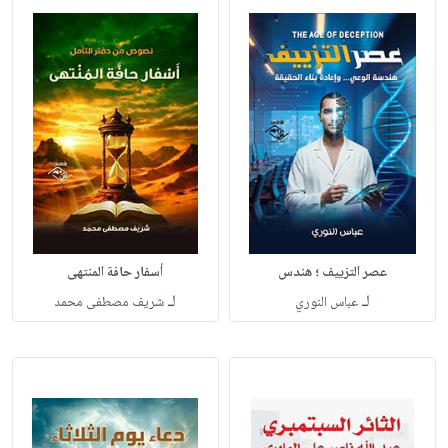
عصر التزييف ؛ هندس
أسفار حافة المنتهى
لـ
لـ
عباس النوري
شريف مصطفى محمد