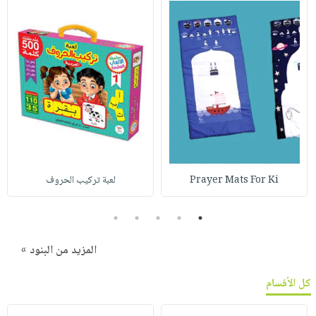
Prayer Mats For Ki
لعبة تركيب الحروف
5
4
3
2
1
المزيد من البنود »
كل الأقسام