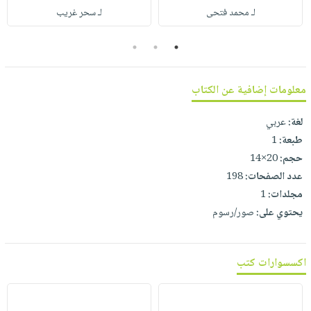
صابون
فيديوهات
لـ محمد فتحى
لـ سحر غريب
عربة
أطفال
أسئلة
التسوق
3
2
1
مناسبات
يتكرر
طرحها
نشرة
معلومات إضافية عن الكتاب
الإصدارات
خدمات
نيل
لغة:
عربي
وفرات
طبعة:
1
انشر
حجم:
20×14
كتابك
عدد الصفحات:
198
تواصل
مجلدات:
1
معنا
يحتوي على:
صور/رسوم
اكسسوارات كتب