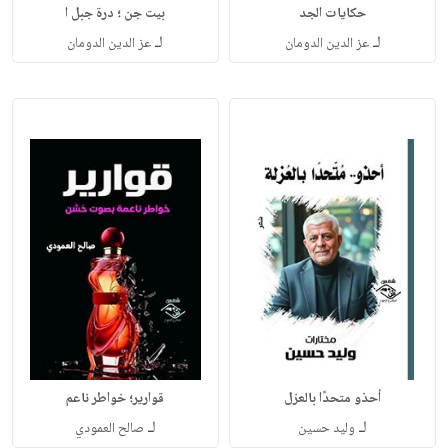
حكايات الجد
بيت جن ؛ درة جبل ا
لـ
لـ
عز الدين الدومان
عز الدين الدومان
أحذو متحدًا بالعزل
قوارير؛ خواطر ناعم
لـ
لـ
وليد حسين
صالح العمودي