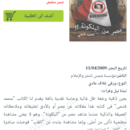
إختياراتنا
تعليمية
شحن مخفض
أسئلة
إختياراتنا
المواضيع
iKitab
يتكرر
كتب
أضف الى الطلبية
بلا
الأكثر
طرحها
أكاديمية
الصحة
حدود
مبيعاً
تحميل
والعناية
صندوق
أسئلة
إختياراتنا
masmu3
الشخصية
القراءة
يتكرر
وسائل
على
جديد
English
طرحها
تعليمية
Android
books
الكل
تحميل
صندوق
تحميل
iKitab
أجهزة
القراءة
المطبخ
تاريخ النشر:
11/04/2009
masmu3
على
العناية
الناشر:
مؤسسة شمس للنشر والإعلام
والسفرة
على
جوائز
Android
جديد
الشخصية
النوع:
ورقي غلاف عادي
Apple
نبذة نيل وفرات:
تحميل
العناية
الكل
بعين ثاقبة وخفة ظل غالبة وحاسة نقدية بالغة يقدم لنا الكاتب "محمد
iKitab
وتصفيف
أواني
متجر
فتحى" فى كتابه هذا مقالاته عن مصر أو بالأدق تعليقاته وملاحظاته
على
الشعر
الطهي
الهدايا
العميقة والذكية عندما شاهد مصر من "البلكونة"، وهو لا يعنى مشاهدة
Apple
العناية
أدوات
سطحية تأتى من أعلى، وإنما مشاهدة جاءت من "القلب" فوصلت مباشرة
بالجسم
أقسام
الخبز