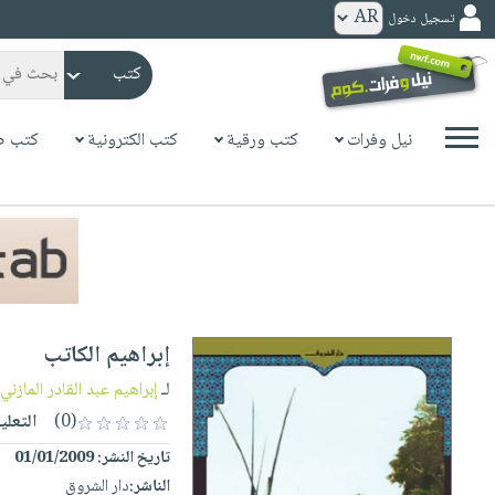
تسجيل دخول
كتب
ورقية
المواضيع
نيل وفرات
كتب ورقية
كتب الكترونية
كتب ص
صدر
كتب
حديثاً
الكترونية
الأكثر
الصفحة
مبيعاً
الرئيسية
كتب
جوائز
صدر
صوتية
شحن
حديثاً
الصفحة
إبراهيم الكاتب
مخفض
الأكثر
الرئيسية
عروض
أطفال
لـ
إبراهيم عبد القادر المازني
مبيعاً
masmu3
خاصة
وناشئة
(0)
التعلي
كتب
بلا
صفحات
تاريخ النشر:
01/01/2009
مجانية
الصفحة
وسائل
حدود
مشوقة
الناشر:
دار الشروق
الرئيسية