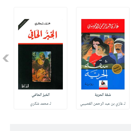
Next
شقة الحرية
الخبز الحافي
لـ غازي بن عبد الرحمن القصيبي
لـ محمد شكري
ل