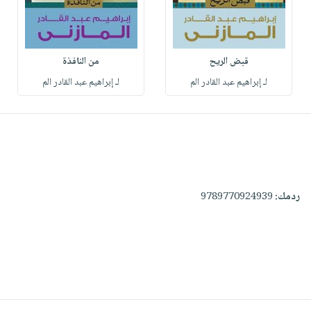
قبض الريح
من النافذة
لـ إبراهيم عبد القادر الم
لـ إبراهيم عبد القادر الم
ردمك:
9789770924939