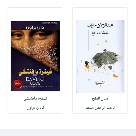
مدن الملح
شيفرة دافنتشي
لـ عبد الرحمن منيف
لـ دان براون