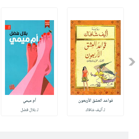
Previous
قواعد العشق الأربعون
أم ميمي
لـ أليف شافاك
لـ بلال فضل