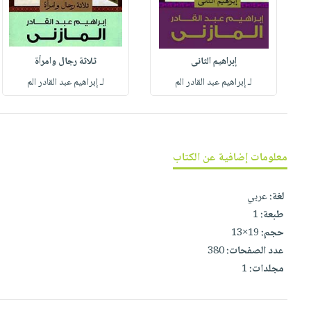
صابون
فيديوهات
عربة
أطفال
أسئلة
التسوق
مناسبات
يتكرر
إبراهيم الثانى
ثلاثة رجال وامرأة
طرحها
نشرة
لـ إبراهيم عبد القادر الم
لـ إبراهيم عبد القادر الم
الإصدارات
خدمات
نيل
وفرات
انشر
معلومات إضافية عن الكتاب
كتابك
تواصل
لغة:
عربي
معنا
طبعة:
1
حجم:
19×13
عدد الصفحات:
380
مجلدات:
1