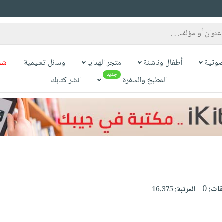
وتية
أطفال وناشئة
متجر الهدايا
وسائل تعليمية
شح
جديد
المطبخ والسفرة
انشر كتابك
قات:
0
المرتبة:
16,375