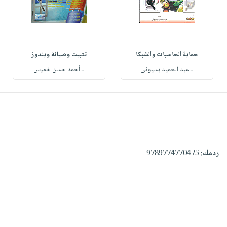
حماية الحاسبات والشبكا
تثبيت وصيانة ويندوز
لـ عبد الحميد بسيونى
لـ أحمد حسن خميس
ردمك:
9789774770475