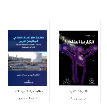
الكارما الطاهرة
معالجة مياه الصرف الصنا
لـ س.ن. لازاريف
لـ عبد الله صغير