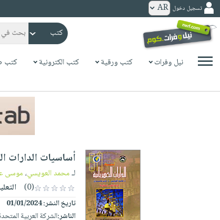
تسجيل دخول
كتب
ورقية
المواضيع
نيل وفرات
كتب ورقية
كتب الكترونية
كتب ص
صدر
كتب
حديثاً
الكترونية
الأكثر
الصفحة
مبيعاً
الرئيسية
كتب
جوائز
صدر
صوتية
شحن
حديثاً
الصفحة
أساسيات الدارات الك
مخفض
الأكثر
الرئيسية
عروض
أطفال
لـ
محمد العويسي
،
موسى عم
مبيعاً
masmu3
خاصة
وناشئة
(0)
التعلي
كتب
بلا
صفحات
تاريخ النشر:
01/01/2024
مجانية
الصفحة
وسائل
حدود
مشوقة
الناشر:
الشركة العربية المتحد
الرئيسية