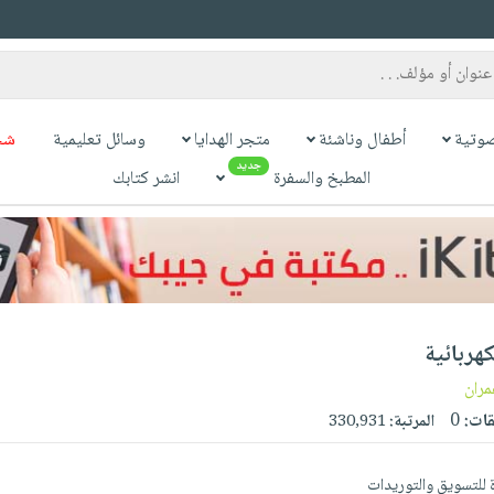
وتية
أطفال وناشئة
متجر الهدايا
وسائل تعليمية
شح
جديد
المطبخ والسفرة
انشر كتابك
هربائية
ران
قات:
0
المرتبة:
330,931
ة للتسويق والتوريدات