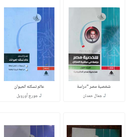
شخصية مصر "دراسة
عالم تسكنه الحيوان
لـ
لـ
جمال حمدان
جورج أورويل