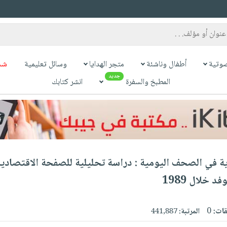
وتية
أطفال وناشئة
متجر الهدايا
وسائل تعليمية
شح
جديد
المطبخ والسفرة
انشر كتابك
 في الصحف اليومية : دراسة تحليلية للصفحة الاقتصادي
 خلال 1989
قات:
0
المرتبة:
441,887