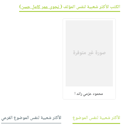
صابون
فيديوهات
الكتب الأكثر شعبية لنفس المؤلف (
نجوى عمر كامل حسن
)
عربة
أطفال
أسئلة
التسوق
مناسبات
يتكرر
طرحها
نشرة
الإصدارات
خدمات
نيل
وفرات
انشر
كتابك
تواصل
معنا
محمود عزمي رائد ا
الأكثر شعبية لنفس الموضوع
الأكثر شعبية لنفس الموضوع الفرعي