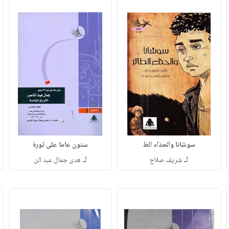
سوشانا والحذاء الط
ستون عاما على ثورة
لـ
لـ
شريف صلاح
هدى جمال عبد الن