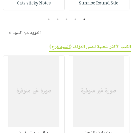
صابون
Cats sticky Notes
Sunrise Round Stic
فيديوهات
عربة
أطفال
أسئلة
التسوق
5
4
3
2
1
مناسبات
يتكرر
طرحها
نشرة
المزيد من البنود »
الإصدارات
خدمات
الكتب الأكثر شعبية لنفس المؤلف (
السيد فرج
)
نيل
وفرات
انشر
كتابك
تواصل
معنا
نوادر امراء الشعرا
حياتى بين السيف وا