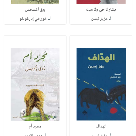
يشار لا حي ولا ميت
برق أغسطس
لـ
لـ
عزيز نيسن
خورخي إبارغوِنغو
الهداف
مجرد أم
لـ
لـ
عزيز نسين
روي ياكوبن