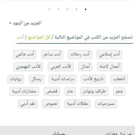
5
4
3
2
1
المزيد من البنود »
تصفح المزيد من الكتب في المواضيع التالية /
كل المواضيع
/
أدب
أدب إسلامي
أدب رحلات
أدب ساخر
أدب عالمي
أعمال كاملة
أمثال
الأدب العربي
الأدب المهجري
الخطب
تاريخ الأدب
دراسات أدبية
رسائل
روايات
شعر
طرائف ونوادر
عام
قصص
مختارات أدبية
مسرحيات
مقالات أدبية
نصوص
نقد أدبي
عن نيل وفرات
حسابك