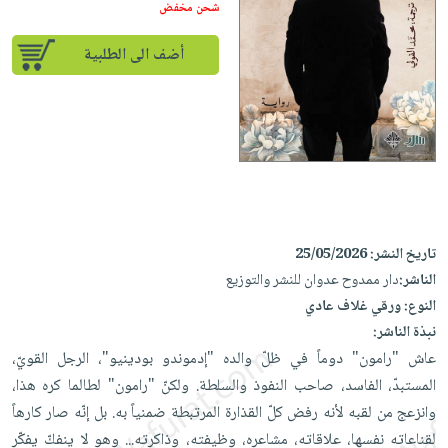
إختياراتنا
تعليمية
شحن مخفض
أسئلة
إختياراتنا
المواضيع
iKitab
يتكرر
كتب
أضف الى الطلبية
بلا
الأكثر
طرحها
أكاديمية
الصحة
حدود
مبيعاً
تحميل
والعناية
صندوق
أسئلة
إختياراتنا
masmu3
الشخصية
القراءة
يتكرر
وسائل
على
جديد
English
طرحها
تعليمية
Android
books
الكل
تحميل
صندوق
تحميل
iKitab
أجهزة
القراءة
المطبخ
masmu3
تاريخ النشر:
25/05/2026
على
العناية
والسفرة
على
جوائز
الناشر:
دار ممدوح عدوان للنشر والتوزيع
Android
جديد
الشخصية
Apple
النوع:
ورقي غلاف عادي
تحميل
العناية
الكل
نبذة الناشر:
iKitab
وتصفيف
أواني
عاش "رامون" دوماً في ظلّ والده "إدموندو بودينيو"، الرجل القويّ،
متجر
على
الشعر
الطهي
المستبدّ، الفاسد، صاحب النفوذ والسلطة. ولكنّ "رامون" لطالما كره هذا،
الهدايا
Apple
العناية
وانزعج من لقبه لأنه رفض كلّ القذارة المرتبطة ضمنياً به. بل إنّه صار كارهاً
أدوات
بالجسم
أقسام
لقناعاته نفسها، علاقاته، مشاعره، وظيفته، وذاكرته... وهو لا ينفكّ يفكّر
الخبز