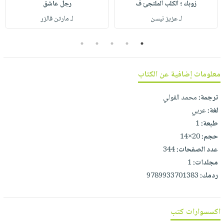
صابون
زوبك ؛ الكلب الملتجئ ف
رجل عاشق
فيديوهات
عربة
لـ عزيز نيسن
لـ مارتن فالزر
أطفال
أسئلة
التسوق
مناسبات
يتكرر
5
4
3
2
1
طرحها
نشرة
الإصدارات
خدمات
معلومات إضافية عن الكتاب
نيل
وفرات
ترجمة:
محمد الفولي
انشر
لغة:
عربي
كتابك
طبعة:
1
حجم:
20×14
تواصل
عدد الصفحات:
344
معنا
مجلدات:
1
ردمك:
9789933701383
اكسسوارات كتب