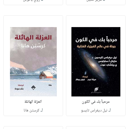
مرحباً بك في الكون
العزلة الهائلة
لـ
لـ
نيل ديغراس تايسو
كرستن هانا