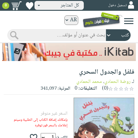
كل المتاجر
تسجيل دخول
0
كتب
ورقية
المواضيع
صدر
كتب
حديثاً
الكترونية
الأكثر
الصفحة
فلفل والجدول السحري
مبيعاً
الرئيسية
كتب
جوائز
لـ
روضة الحمادي
،
محمد الحمادي
صدر
صوتية
(0)
التعليقات:
0
المرتبة:
341,097
شحن
حديثاً
الصفحة
مخفض
الأكثر
الرئيسية
عروض
أطفال
مبيعاً
السعر غير متوفر
masmu3
خاصة
وناشئة
كتب
بإمكانك إضافة الكتاب إلى الطلبية وسيتم
بلا
صفحات
إعلامك بالسعر فور توفره
مجانية
الصفحة
وسائل
حدود
مشوقة
الرئيسية