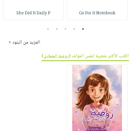
صابون
فيديوهات
عربة
أطفال
She Did It Daily P
Go For It Notebook
أسئلة
التسوق
مناسبات
يتكرر
5
4
3
2
1
طرحها
نشرة
الإصدارات
خدمات
المزيد من البنود »
نيل
وفرات
الكتب الأكثر شعبية لنفس المؤلف (
روضة الحمادي
)
انشر
كتابك
تواصل
معنا