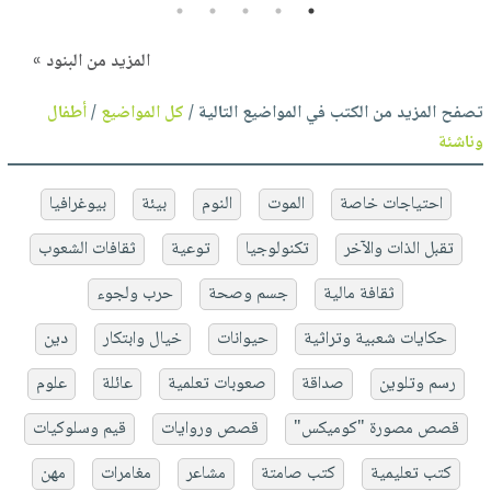
5
4
3
2
1
المزيد من البنود »
تصفح المزيد من الكتب في المواضيع التالية /
كل المواضيع
/
أطفال
وناشئة
احتياجات خاصة
الموت
النوم
بيئة
بيوغرافيا
تقبل الذات والآخر
تكنولوجيا
توعية
ثقافات الشعوب
ثقافة مالية
جسم وصحة
حرب ولجوء
حكايات شعبية وتراثية
حيوانات
خيال وابتكار
دين
رسم وتلوين
صداقة
صعوبات تعلمية
عائلة
علوم
قصص مصورة "كوميكس"
قصص وروايات
قيم وسلوكيات
كتب تعليمية
كتب صامتة
مشاعر
مغامرات
مهن