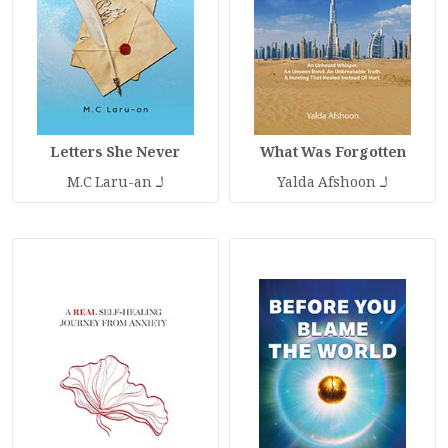
Letters She Never
What Was Forgotten
لـ
لـ
M.C Laru-an
Yalda Afshoon