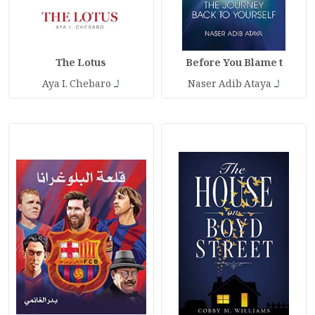
The Lotus
Before You Blame t
لـ
لـ
Aya I. Chebaro
Naser Adib Ataya