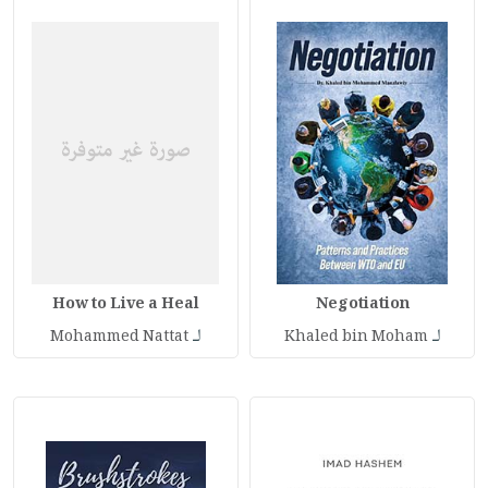
How to Live a Heal
Negotiation
لـ
لـ
Mohammed Nattat
Khaled bin Moham