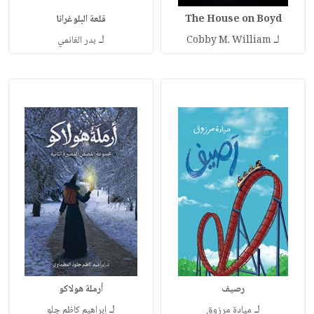
The House on Boyd
قلعة البلوغرانا
لـ
لـ
Cobby M. William
بدر الغانمي
رصيف
أرملة هولاكو
لـ
لـ
ميادة مرزوق
إبراهيم كاظم جلو