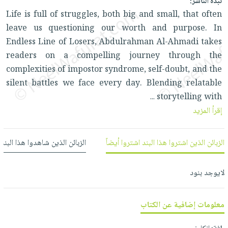
نبذة الناشر:
العناية
الأكثر
شحن
أدوات
Life is full of struggles, both big and small, that often
بالأسنان
مبيعاً
مجاني
المائدة
leave us questioning our worth and purpose. In
الحمية
العودة
بنود
Endless Line of Losers, Abdulrahman Al-Ahmadi takes
الأوعية
والتغذية
للمدارس
مختارة
readers on a compelling journey through the
والتخزين
اشتراكات
اكسسوارات
complexities of impostor syndrome, self-doubt, and the
أدوات
كتب
كل
بحث
silent battles we face every day. Blending relatable
المطبخ
الاشتراكات
اكسسوارات
متقدم
storytelling with
...
منزلية
صندوق
إقرأ المزيد
القراءة
اكسسوارات
iKitab
ملابس
الزبائن الذين اشتروا هذا البند اشتروا أيضاً
الزبائن الذين شاهدوا هذا البند
نيل
بلا
مطرزات
وفرات
حدود
حقائب
لايوجد بنود
عن
حسابك
حلي
الشركة
عناية
معلومات إضافية عن الكتاب
لائحة
سياسة
بالذات
الأمنيات
الشركة