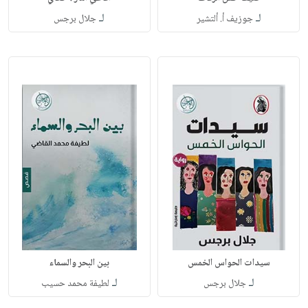
لـ
لـ
جوزيف أ. ألتشير
جلال برجس
سيدات الحواس الخمس
بين البحر والسماء
لـ
لـ
جلال برجس
لطيفة محمد حسيب