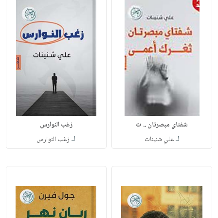
شفتاي مبصرتان .. ث
زغب النوارس
لـ
لـ
علي شنينات
زغب النوارس