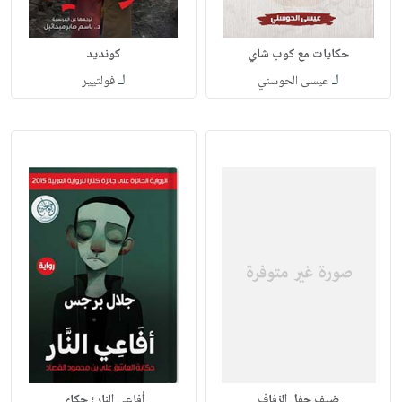
حكايات مع كوب شاي
كونديد
لـ
لـ
عيسى الحوسني
فولتيير
ضيف حفل الزفاف
أفاعي النار ؛ حكاي