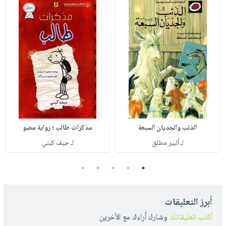
الذئب والجديان السبعة
مذكرات طالب ؛ رواية مصو
لـ ألبير مطلق
لـ جيف كيني
5
4
3
2
1
أبرز التعليقات
أكتب تعليقاتك
وشارك أراءك مع الأخرين