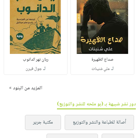
صداع الظهيرة
ربان نهر الدانوب
لـ
لـ
علي شنينات
جول فيرن
المزيد من البنود »
دور نشر شبيهة بـ (بو ملحه للنشر والتوزيع)
أصالة للطباعة والنشر والتوزيع
مكتبة جرير