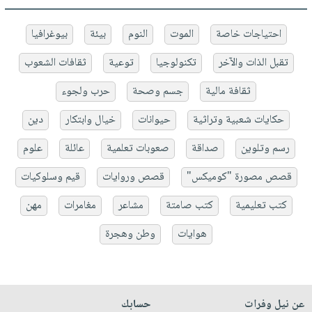
احتياجات خاصة
الموت
النوم
بيئة
بيوغرافيا
تقبل الذات والآخر
تكنولوجيا
توعية
ثقافات الشعوب
ثقافة مالية
جسم وصحة
حرب ولجوء
حكايات شعبية وتراثية
حيوانات
خيال وابتكار
دين
رسم وتلوين
صداقة
صعوبات تعلمية
عائلة
علوم
قصص مصورة "كوميكس"
قصص وروايات
قيم وسلوكيات
كتب تعليمية
كتب صامتة
مشاعر
مغامرات
مهن
هوايات
وطن وهجرة
عن نيل وفرات
حسابك