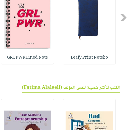
صابون
فيديوهات
عربة
أطفال
أسئلة
التسوق
Previous
مناسبات
يتكرر
طرحها
نشرة
الإصدارات
خدمات
نيل
وفرات
GRL PWR Lined Note
Leafy Print Notebo
انشر
كتابك
تواصل
الكتب الأكثر شعبية لنفس المؤلف (
Fatima Alaleeli
)
معنا