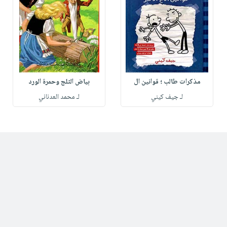
مذكرات طالب ؛ قوانين ال
بياض الثلج وحمرة الورد
لـ جيف كيني
لـ محمد العدناني