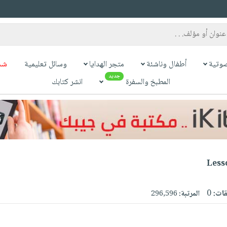
وتية
أطفال وناشئة
متجر الهدايا
وسائل تعليمية
شح
جديد
المطبخ والسفرة
انشر كتابك
Less
قات:
0
المرتبة:
296,596