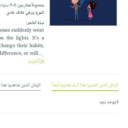
إختياراتنا
تعليمية
أسئلة
ينصح لأعمار بين:
6-9 سنوات
إختياراتنا
المواضيع
iKitab
يتكرر
النوع:
ورقي غلاف عادي
كتب
بلا
الأكثر
طرحها
أكاديمية
الصحة
نبذة الناشر:
حدود
مبيعاً
تحميل
والعناية
 house suddenly went
صندوق
أسئلة
وسائل
masmu3
الشخصية
n the lights. It's a
القراءة
يتكرر
تعليمية
على
جديد
change their habits,
English
طرحها
صندوق
Android
ifference, or will
...
books
الكل
تحميل
القراءة
تحميل
إقرأ المزيد
iKitab
أجهزة
جوائز
المطبخ
masmu3
على
العناية
والسفرة
على
Android
جديد
الشخصية
Apple
الزبائن الذين اشتروا هذا البند اشتروا أيضاً
الزبائن الذين شاهدوا هذا 
تحميل
العناية
الكل
iKitab
وتصفيف
لايوجد بنود
أواني
متجر
على
الشعر
الطهي
الهدايا
Apple
العناية
أدوات
بالجسم
أقسام
الخبز