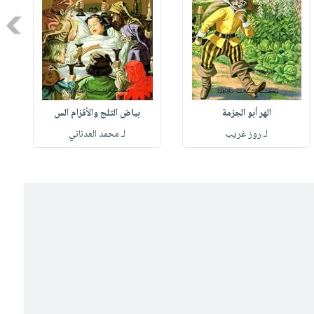
Next
الهر أبو الجزمة
بياض الثلج والأقزام الس
لـ روز غريب
لـ محمد العدناني