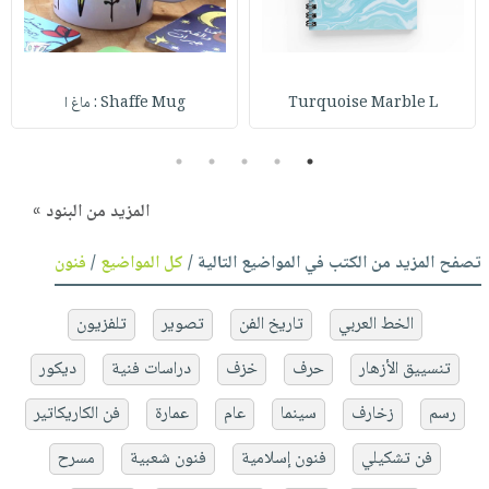
Turquoise Marble L
Shaffe Mug : ماغ ا
5
4
3
2
1
المزيد من البنود »
تصفح المزيد من الكتب في المواضيع التالية /
كل المواضيع
/
فنون
الخط العربي
تاريخ الفن
تصوير
تلفزيون
تنسييق الأزهار
حرف
خزف
دراسات فنية
ديكور
رسم
زخارف
سينما
عام
عمارة
فن الكاريكاتير
فن تشكيلي
فنون إسلامية
فنون شعبية
مسرح