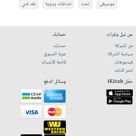
موسيقى
نحت
نشاطات يدوية
نقد فني
عن نيل وفرات
حسابك
عن الشركة
حسابك
سياسة الشركة
عربة التسوق
فيديوهات
لائحة الأمنيات
انشر كتابك
حمّل iKitab
وسائل الدفع