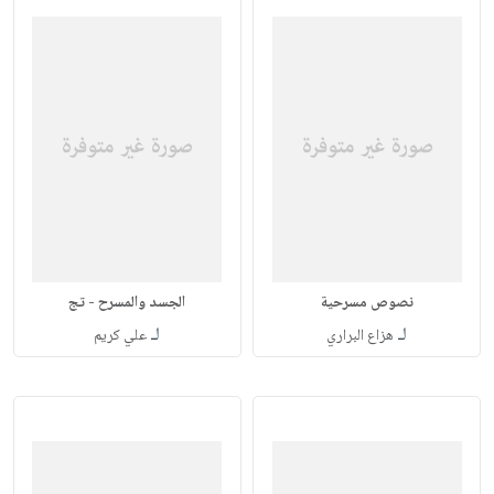
نصوص مسرحية
الجسد والمسرح - تج
لـ
لـ
هزاع البراري
علي كريم