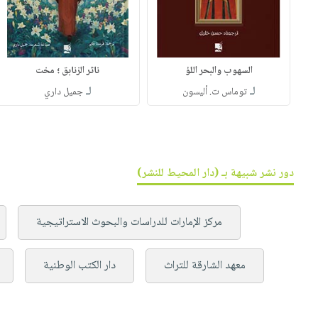
السهوب والبحر اللؤ
ناثر الزنابق ؛ مخت
لـ
لـ
توماس ت. أليسون
جميل داري
دور نشر شبيهة بـ (دار المحيط للنشر)
مركز الإمارات للدراسات والبحوث الاستراتيجية
معهد الشارقة للتراث
دار الكتب الوطنية