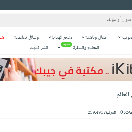
وتية
أطفال وناشئة
متجر الهدايا
وسائل تعليمية
شح
جديد
المطبخ والسفرة
انشر كتابك
العالم
قات:
0
المرتبة:
259,491