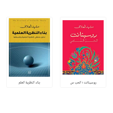
روسينانت ؛ الحب س
بناء النظرية العلم