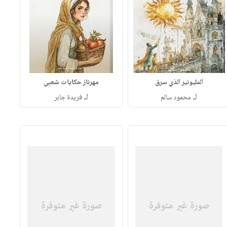
المليونير الذي سرق
مهرناز حكايات شعبي
لـ
لـ
محمود سالم
فريدة جابر