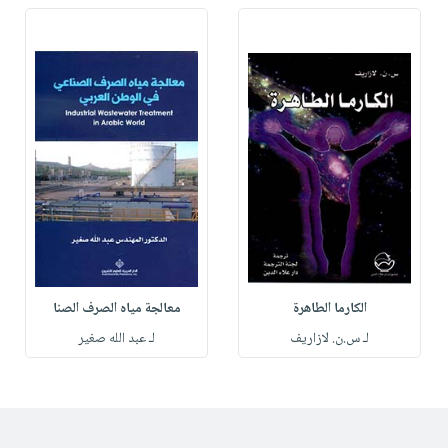
الكارما الطاهرة
معالجة مياه الصرف الصنا
لـ س.ن. لازاريف
لـ عبد الله صغير