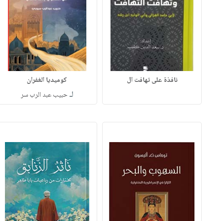
نافذة على تهافت ال
كوميديا الغفران
لـ
حبيب عبد الرب سر