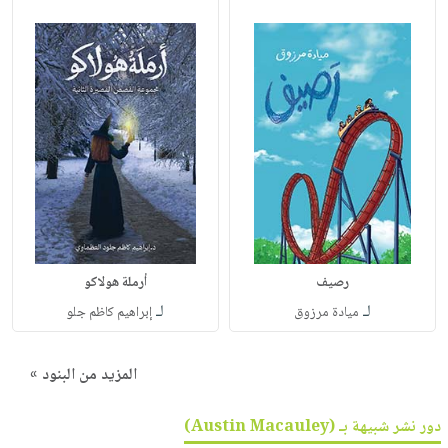
رصيف
أرملة هولاكو
لـ
لـ
ميادة مرزوق
إبراهيم كاظم جلو
المزيد من البنود »
دور نشر شبيهة بـ (Austin Macauley)