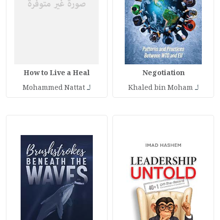
How to Live a Heal
Negotiation
لـ
لـ
Mohammed Nattat
Khaled bin Moham