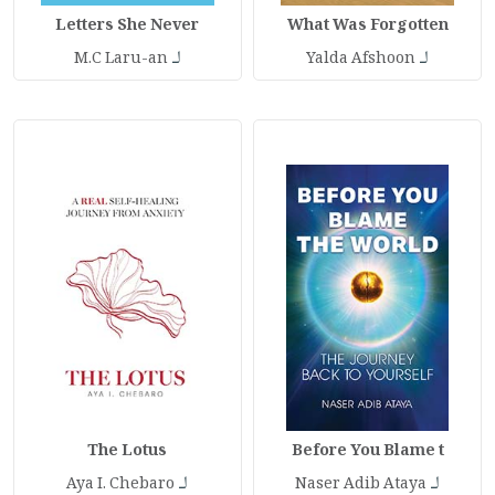
Letters She Never
What Was Forgotten
لـ
لـ
M.C Laru-an
Yalda Afshoon
The Lotus
Before You Blame t
لـ
لـ
Aya I. Chebaro
Naser Adib Ataya