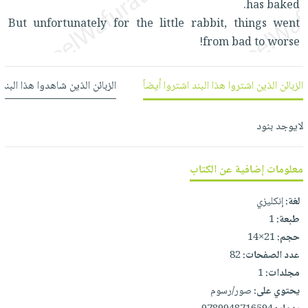
has baked.
العناية
الأكثر
شحن
أدوات
But unfortunately for the little rabbit, things went
بالأسنان
مبيعاً
مجاني
المائدة
from bad to worse!
الحمية
العودة
بنود
الأوعية
والتغذية
للمدارس
مختارة
والتخزين
اشتراكات
الزبائن الذين اشتروا هذا البند اشتروا أيضاً
الزبائن الذين شاهدوا هذا البند
اكسسوارات
أدوات
كتب
كل
بحث
المطبخ
الاشتراكات
لايوجد بنود
اكسسوارات
متقدم
منزلية
صندوق
القراءة
اكسسوارات
معلومات إضافية عن الكتاب
iKitab
ملابس
نيل
لغة:
إنكليزي
بلا
مطرزات
وفرات
طبعة:
1
حدود
حقائب
حجم:
21×14
عن
حسابك
حلي
عدد الصفحات:
82
الشركة
مجلدات:
1
عناية
لائحة
سياسة
يحتوي على:
صور/رسوم
بالذات
الأمنيات
الشركة