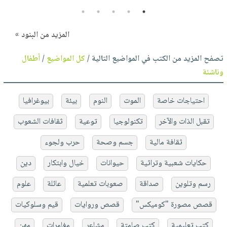
5
4
3
2
1
المزيد من البنود »
تصفح المزيد من الكتب في المواضيع التالية /
كل المواضيع
/
أطفال
وناشئة
احتياجات خاصة
الموت
النوم
بيئة
بيوغرافيا
تقبل الذات والآخر
تكنولوجيا
توعية
ثقافات الشعوب
ثقافة مالية
جسم وصحة
حرب ولجوء
حكايات شعبية وتراثية
حيوانات
خيال وابتكار
دين
رسم وتلوين
صداقة
صعوبات تعلمية
عائلة
علوم
قصص مصورة "كوميكس"
قصص وروايات
قيم وسلوكيات
كتب تعليمية
كتب صامتة
مشاعر
مغامرات
مهن