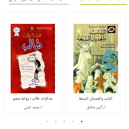
الذئب والجديان السبعة
مذكرات طالب ؛ رواية مصو
لـ ألبير مطلق
لـ جيف كيني
5
4
3
2
1