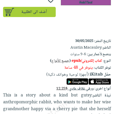
إختياراتنا
تعليمية
أسئلة
إختياراتنا
المواضيع
iKitab
يتكرر
أضف الى الطلبية
كتب
بلا
الأكثر
طرحها
أكاديمية
الصحة
حدود
مبيعاً
تحميل
والعناية
صندوق
أسئلة
إختياراتنا
masmu3
الشخصية
القراءة
يتكرر
وسائل
على
جديد
تاريخ النشر:
30/05/2025
English
طرحها
تعليمية
Android
الناشر:
Austin Macauley
books
الكل
تحميل
صندوق
تحميل
ينصح لأعمار بين:
6-9 سنوات
iKitab
أجهزة
القراءة
المطبخ
masmu3
النوع:
كتاب إلكتروني/epub
(
جميع الأنواع
)
على
العناية
والسفرة
على
جوائز
يتوفر في 48 ساعة
توفر الكتاب:
Android
جديد
الشخصية
Apple
حمّل iKitab
(أجهزة لوحية وهواتف ذكية)
تحميل
العناية
الكل
iKitab
وتصفيف
أنواع اخرى:
ورقي غلاف عادي
12.25$
أواني
متجر
على
الشعر
نبذة الناشر:
This is a story about a kind but gutsy
الطهي
الهدايا
Apple
العناية
anthropomorphic rabbit, who wants to make her wise
أدوات
بالجسم
grandmother happy via a cherry pie that she herself
أقسام
الخبز