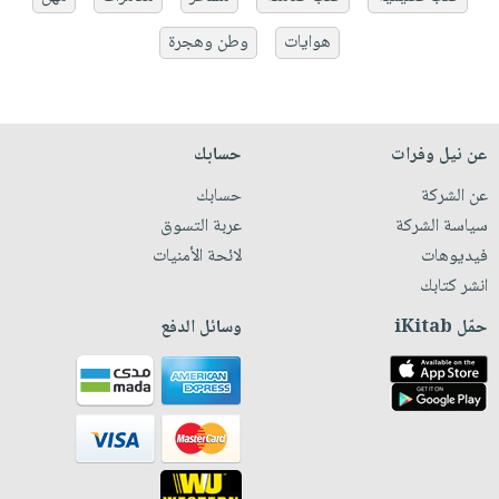
هوايات
وطن وهجرة
عن نيل وفرات
حسابك
عن الشركة
حسابك
سياسة الشركة
عربة التسوق
فيديوهات
لائحة الأمنيات
انشر كتابك
حمّل iKitab
وسائل الدفع