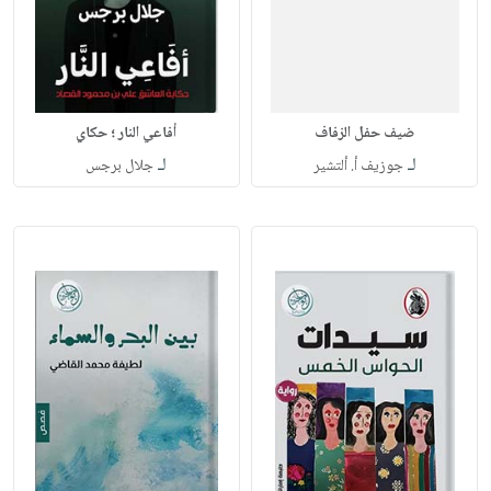
ضيف حفل الزفاف
أفاعي النار ؛ حكاي
لـ
لـ
جوزيف أ. ألتشير
جلال برجس