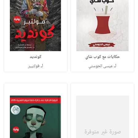
حكايات مع كوب شاي
كونديد
لـ
لـ
عيسى الحوسني
فولتيير