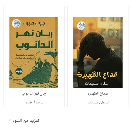
صداع الظهيرة
ربان نهر الدانوب
لـ
لـ
علي شنينات
جول فيرن
المزيد من البنود »