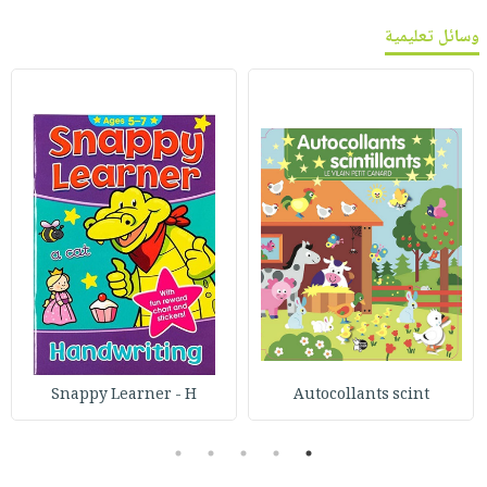
وسائل تعليمية
Snappy Learner - H
Autocollants scint
5
4
3
2
1