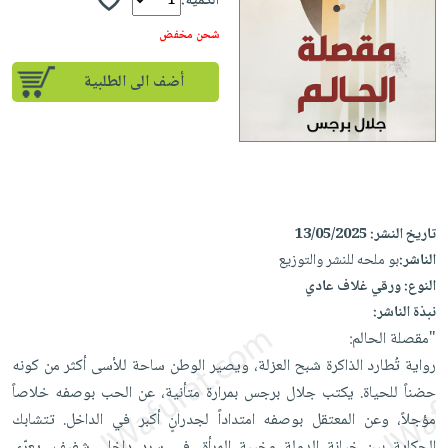
إختياراتنا
الكمية:
تعليمية
أسئلة
إختياراتنا
المواضيع
iKitab
شحن مخفض
يتكرر
كتب
بلا
الأكثر
طرحها
أكاديمية
الصحة
أضف الى الطلبية
حدود
مبيعاً
تحميل
والعناية
صندوق
أسئلة
إختياراتنا
masmu3
الشخصية
القراءة
يتكرر
وسائل
على
جديد
English
طرحها
تعليمية
Android
books
الكل
تحميل
صندوق
تحميل
iKitab
أجهزة
القراءة
المطبخ
تاريخ النشر:
13/05/2025
masmu3
على
العناية
الناشر:
بو ملحه للنشر والتوزيع
والسفرة
على
جوائز
Android
جديد
الشخصية
النوع:
ورقي غلاف عادي
Apple
نبذة الناشر:
تحميل
العناية
الكل
"مقصلة الحالم:
iKitab
وتصفيف
أواني
متجر
رواية تُطارد الذاكرة شبح العزلة، ويصير الوطن ساحة للأسى أكثر من كونه
على
الشعر
الطهي
الهدايا
حضناً للحياة. يكتب جلال برجس بمرارة متأنية، عن الحب بوصفه خلاصاً
Apple
العناية
أدوات
مؤجلاً، وعن المعتقل بوصفه امتداداً لجدرانٍ أكبر في الداخل. تتشابك
بالجسم
أقسام
الخبز
الحكاية بين خيانة الدولة وخيبة المرأة، في سردٍ داخلي شفيف، يعرّي