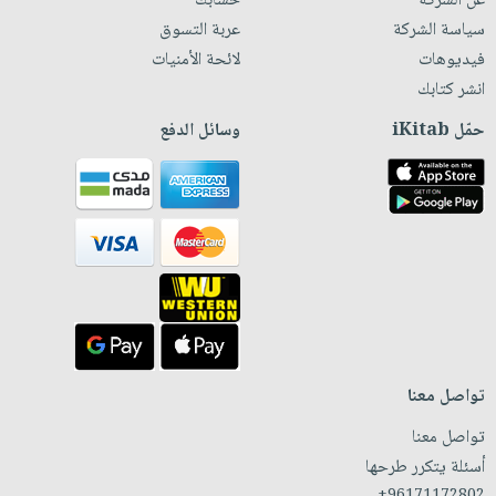
عن الشركة
حسابك
سياسة الشركة
عربة التسوق
فيديوهات
لائحة الأمنيات
انشر كتابك
حمّل iKitab
وسائل الدفع
تواصل معنا
تواصل معنا
أسئلة يتكرر طرحها
+96171172802