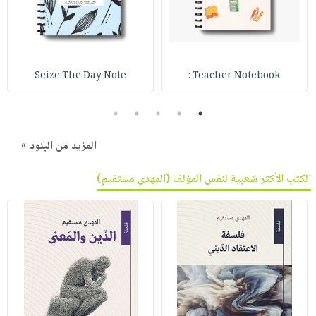
صابون
فيديوهات
عربة
أطفال
أسئلة
التسوق
مناسبات
يتكرر
طرحها
نشرة
Seize The Day Note
Teacher Notebook :
الإصدارات
خدمات
نيل
5
4
3
2
1
وفرات
المزيد من البنود »
انشر
كتابك
الكتب الأكثر شعبية لنفس المؤلف (
المهدي مستقيم
)
تواصل
معنا