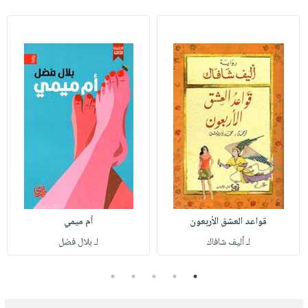
قواعد العشق الأربعون
أم ميمي
لـ أليف شافاك
لـ بلال فضل
5
4
3
2
1