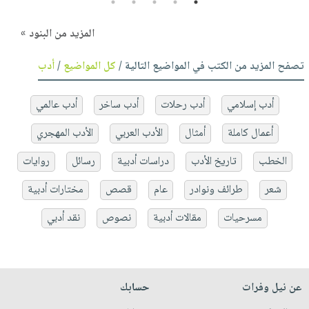
5
4
3
2
1
المزيد من البنود »
تصفح المزيد من الكتب في المواضيع التالية /
كل المواضيع
/
أدب
أدب إسلامي
أدب رحلات
أدب ساخر
أدب عالمي
أعمال كاملة
أمثال
الأدب العربي
الأدب المهجري
الخطب
تاريخ الأدب
دراسات أدبية
رسائل
روايات
شعر
طرائف ونوادر
عام
قصص
مختارات أدبية
مسرحيات
مقالات أدبية
نصوص
نقد أدبي
عن نيل وفرات
حسابك