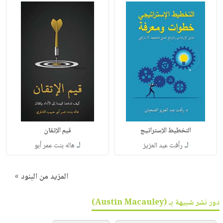
التخطيط الإستراتيج
قيم الإتقان
لـ
لـ
رأفت عبد العزيز
هاله بنت عمر أبو
المزيد من البنود »
دور نشر شبيهة بـ (Austin Macauley)