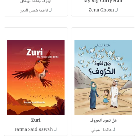
My Big Curly Hair
أرنوب يفتقد برتقال
لـ
لـ
Zena Ghosn
فاطمة شمس الدين
هل تعود الحروف
Zuri
لـ
لـ
عائشة الشبلي
Fatma Said Rawah