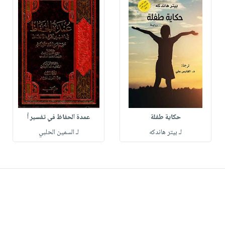
حكاية طفلة
عمدة الحفاظ في تفسير أ
لـ بيتر هاندكه
لـ السمين الحلبي