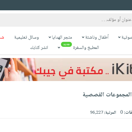
وتية
أطفال وناشئة
متجر الهدايا
وسائل تعليمية
شح
جديد
المطبخ والسفرة
انشر كتابك
 المجموعات القصصية
قات:
0
المرتبة:
96,227