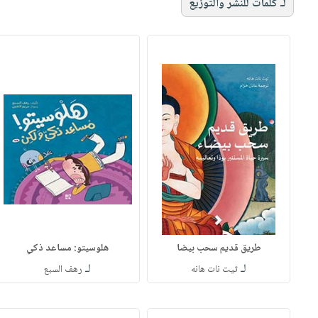
لـ كلمات للنشر والتوزيع
طريق قديم سحب بيضا
هلوسيتو: مساعد ذكي
لـ
لـ
ثيت نات هانه
رهف السبع