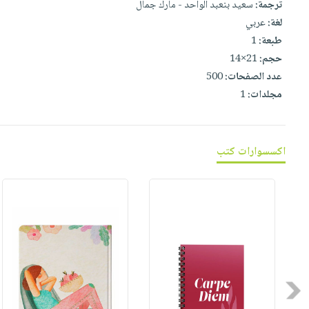
ترجمة:
سعيد بنعبد الواحد - مارك جمال
صابون
فيديوهات
عربة
لغة:
عربي
أطفال
أسئلة
التسوق
طبعة:
1
مناسبات
يتكرر
حجم:
21×14
طرحها
نشرة
عدد الصفحات:
500
الإصدارات
خدمات
مجلدات:
1
نيل
وفرات
انشر
اكسسوارات كتب
كتابك
تواصل
معنا
Previous