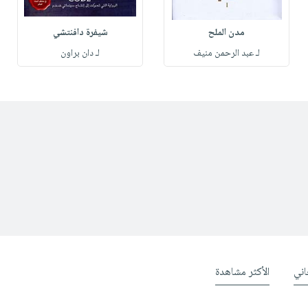
مدن الملح
شيفرة دافنتشي
لـ عبد الرحمن منيف
لـ دان براون
ني
الأكثر مشاهدة