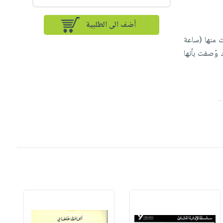
أضف الى الطلبية
وايات منها (ساعة
د وُصفت بأنها