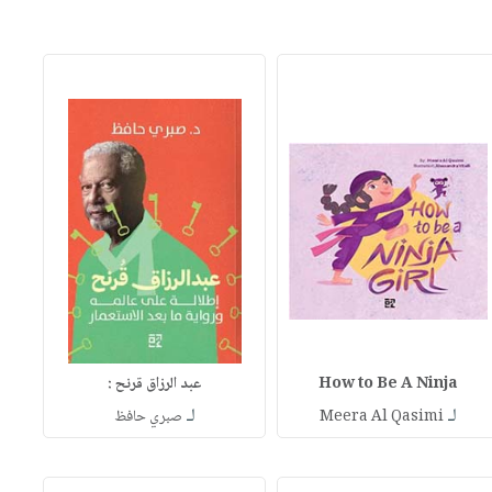
How to Be A Ninja
عبد الرزاق قرنح :
لـ
لـ
Meera Al Qasimi
صبري حافظ