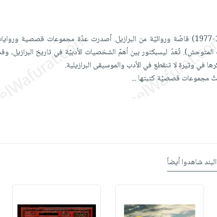
"كلاريس ليسبكتور (1920-1977) قاصّة وروائيّة من البرازيل. أصدرت عدّة مجموعات قصصية ور
المتوحش). تُعَدّ ليسبكتور بين أهمّ الشخصيات الأدبيّة في تاريخ البرازيل، وق
كرها في وتيرة لا تنقطع في الأدب والموسيقى البرازيلية.
ستّ مجموعات قصصيّة كتبتها
...
البند شاهدوا أيضاً