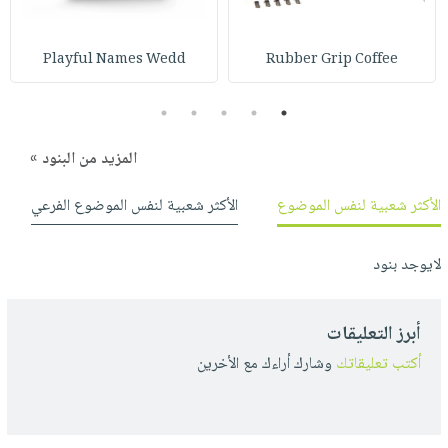
صابون
فيديوهات
عربة
أطفال
أسئلة
التسوق
Playful Names Wedd
Rubber Grip Coffee
مناسبات
يتكرر
طرحها
نشرة
5
4
3
2
1
الإصدارات
خدمات
المزيد من البنود »
نيل
وفرات
الأكثر شعبية لنفس الموضوع
الأكثر شعبية لنفس الموضوع الفرعي
انشر
كتابك
لايوجد بنود
تواصل
معنا
أبرز التعليقات
أكتب تعليقاتك
وشارك أراءك مع الأخرين