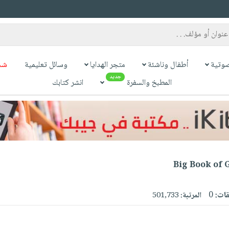
وتية
أطفال وناشئة
متجر الهدايا
وسائل تعليمية
شح
جديد
المطبخ والسفرة
انشر كتابك
Big Book of 
قات:
0
المرتبة:
501,733