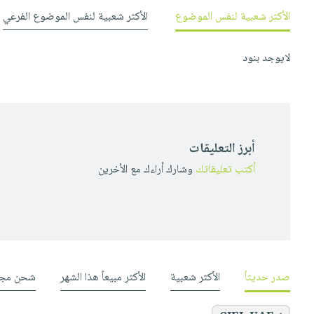
صابون
فيديوهات
الأكثر شعبية لنفس الموضوع
الأكثر شعبية لنفس الموضوع الفرعي
عربة
أطفال
أسئلة
التسوق
مناسبات
يتكرر
لايوجد بنود
طرحها
نشرة
الإصدارات
خدمات
نيل
وفرات
أبرز التعليقات
انشر
أكتب تعليقاتك
وشارك أراءك مع الأخرين
كتابك
تواصل
معنا
صدر حديثاً
الأكثر شعبية
الأكثر مبيعاً هذا الشهر
شحن مجا