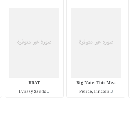
BRAT
Big Nate: This Mea
لـ
لـ
Lynsay Sands
Peirce, Lincoln