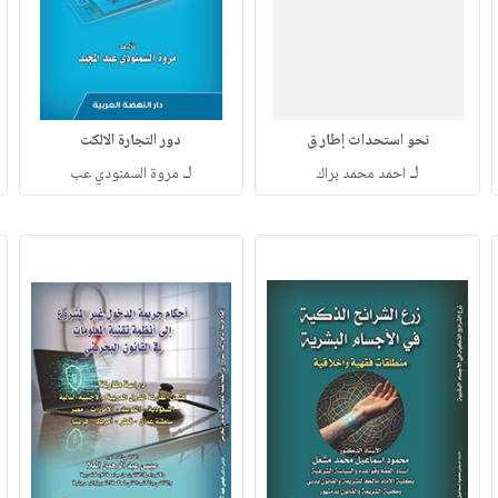
نحو استحداث إطار ق
دور التجارة الالكت
لـ
لـ
احمد محمد براك
مروة السمنودي عب