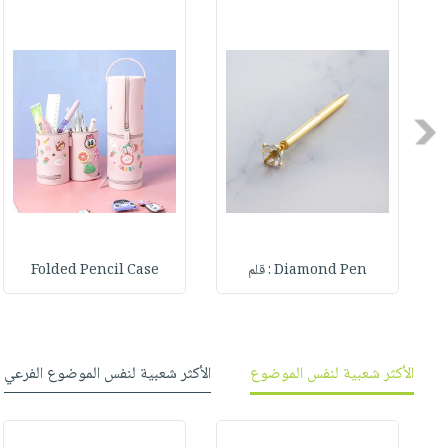
صابون
فيديوهات
عربة
أطفال
أسئلة
التسوق
مناسبات
يتكرر
طرحها
نشرة
Previous
الإصدارات
خدمات
نيل
وفرات
انشر
كتابك
Diamond Pen : قلم
Folded Pencil Case
تواصل
معنا
الأكثر شعبية لنفس الموضوع
الأكثر شعبية لنفس الموضوع الفرعي