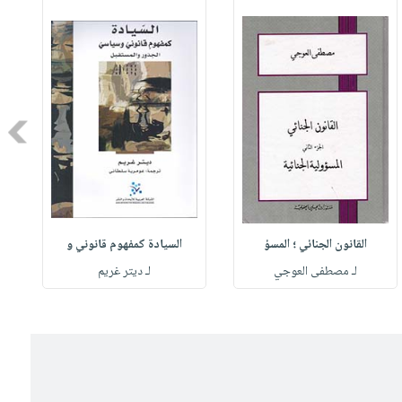
Next
القانون الجنائي ؛ المسؤ
السيادة كمفهوم قانوني و
لـ مصطفى العوجي
لـ ديتر غريم