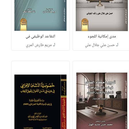
مدى إمكانية اللجوء
التقاعد الوظيفي في
لـ
لـ
حسن علي جلال علي
مريم طارش المري