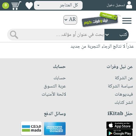
كل المتاجر
تسجيل دخول
0
كتب
ورقية
المواضيع
صدر
كتب
عذراً لا نتائج الرجاء التجربة من جديد
حديثاً
الكترونية
الأكثر
الصفحة
عن نيل وفرات
حسابك
مبيعاً
الرئيسية
كتب
عن الشركة
حسابك
جوائز
صدر
صوتية
سياسة الشركة
عربة التسوق
شحن
حديثاً
فيديوهات
لائحة الأمنيات
الصفحة
مخفض
الأكثر
انشر كتابك
الرئيسية
عروض
أطفال
مبيعاً
حمّل iKitab
وسائل الدفع
masmu3
خاصة
وناشئة
كتب
بلا
صفحات
مجانية
الصفحة
وسائل
حدود
مشوقة
الرئيسية