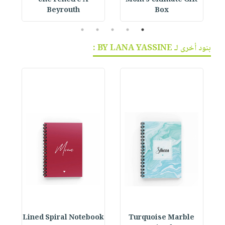
Une Fenetre A
Mom’s Ultimate Gift
Beyrouth
Box
5
4
3
2
1
بنود أخرى لـ BY LANA YASSINE :
ok
Lined Spiral Notebook
Turquoise Marble
L