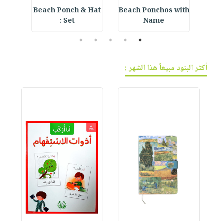
ning
Beach Ponch & Hat
Beach Ponchos with
E
Set :
Name
5
4
3
2
1
أكثر البنود مبيعاً هذا الشهر :