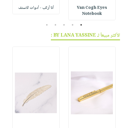
Van Cogh Eyes
أنا أركب - أدوات الاستف
 1
Notebook
5
4
3
2
1
الأكثر مبيعاً لـ BY LANA YASSINE :