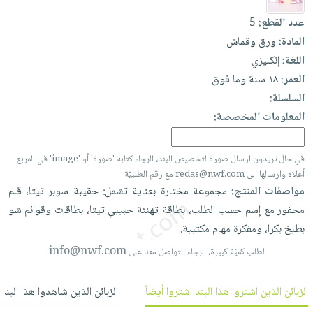
العناية
الأكثر
شحن
أدوات
عدد القطع:
5
بالأسنان
مبيعاً
مجاني
المائدة
المادة:
ورق وقماش
الحمية
العودة
بنود
الأوعية
اللغة:
إنكليزي
والتغذية
للمدارس
مختارة
والتخزين
العمر:
١٨ سنة وما فوق
اشتراكات
اكسسوارات
السلسلة:
أدوات
كتب
كل
بحث
المعلومات المخصصة:
المطبخ
الاشتراكات
اكسسوارات
متقدم
منزلية
صندوق
في حال تريدون ارسال صورة لتخصيص البند، الرجاء كتابة 'صورة' أو 'image' في المربع
القراءة
اكسسوارات
أعلاه وارسالها الى redas@nwf.com مع رقم الطلبيّة
نيل
iKitab
مواصفات المنتج:
مجموعة
مختارة
بعناية
تشمل:
حقيبة
سوبر
تيتا،
قلم
ملابس
وفرات
بلا
محفور
مع
إسم
حسب
الطلب،
بطاقة
تهنئة
حبيبي
تيتا،
بطاقات
وقوائم
شو
مطرزات
حدود
بطبخ
بكرا،
ومفكرة
مهام
مكتبية.
عن
حقائب
حسابك
الشركة
info@nwf.com
لطلب كميّة كبيرة، الرجاء التواصل معنا على
حلي
لائحة
سياسة
عناية
الأمنيات
الشركة
الزبائن الذين اشتروا هذا البند اشتروا أيضاً
الزبائن الذين شاهدوا هذا البند
بالذات