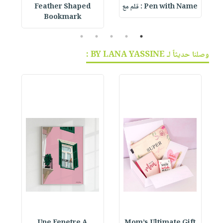
Pen with Name : قلم مع
Feather Shaped
 &
Bookmark
5
4
3
2
1
وصلنا حديثاً لـ BY LANA YASSINE :