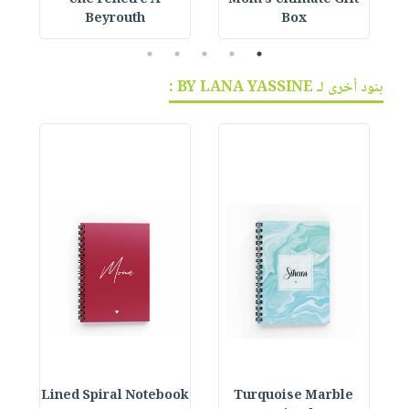
Une Fenetre A
Mom’s Ultimate Gift
Beyrouth
Box
5
4
3
2
1
بنود أخرى لـ BY LANA YASSINE :
ok
Lined Spiral Notebook
Turquoise Marble
L