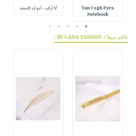
Van Cogh Eyes
أنا أركب - أدوات الاستف
 1
Notebook
5
4
3
2
1
الأكثر مبيعاً لـ BY LANA YASSINE :