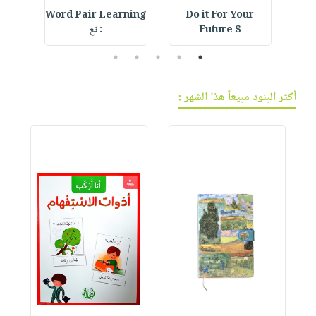
d
Word Pair Learning
Do it For Your
F
Future S
: تع
l
5
4
3
2
1
أكثر البنود مبيعاً هذا الشهر :