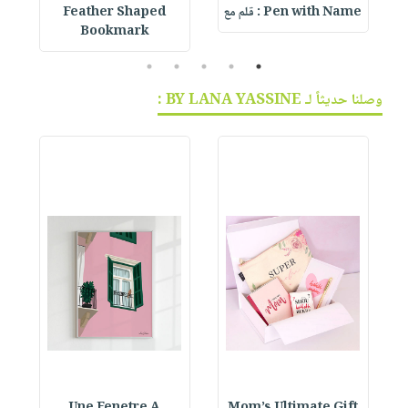
Pen with Name : قلم مع
Feather Shaped
 &
Bookmark
5
4
3
2
1
وصلنا حديثاً لـ BY LANA YASSINE :