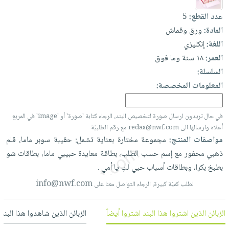
العناية
الأكثر
شحن
أدوات
عدد القطع:
5
بالأسنان
مبيعاً
مجاني
المائدة
المادة:
ورق وقماش
الحمية
العودة
بنود
الأوعية
اللغة:
إنكليزي
والتغذية
للمدارس
مختارة
والتخزين
العمر:
١٨ سنة وما فوق
اشتراكات
اكسسوارات
السلسلة:
أدوات
كتب
كل
بحث
المعلومات المخصصة:
المطبخ
الاشتراكات
اكسسوارات
متقدم
منزلية
صندوق
في حال تريدون ارسال صورة لتخصيص البند، الرجاء كتابة 'صورة' أو 'image' في المربع
القراءة
اكسسوارات
أعلاه وارسالها الى redas@nwf.com مع رقم الطلبيّة
نيل
iKitab
مواصفات المنتج:
مجموعة
مختارة
بعناية
تشمل:
حقيبة
سوبر
ماما،
قلم
ملابس
وفرات
بلا
ذهبي
محفور
مع
إسم
حسب
الطلب،
بطاقة
معايدة
حبيبي
ماما،
بطاقات
شو
مطرزات
حدود
بطبخ
بكرا،
وبطاقات
أسباب
حبي
لكِ
يا
أمي
.
عن
حقائب
حسابك
الشركة
info@nwf.com
لطلب كميّة كبيرة، الرجاء التواصل معنا على
حلي
لائحة
سياسة
عناية
الأمنيات
الشركة
الزبائن الذين اشتروا هذا البند اشتروا أيضاً
الزبائن الذين شاهدوا هذا البند
بالذات