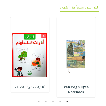
أكثر البنود مبيعاً هذا الشهر :
Van Cogh Eyes
أنا أركب - أدوات الاستف
 1
Notebook
5
4
3
2
1