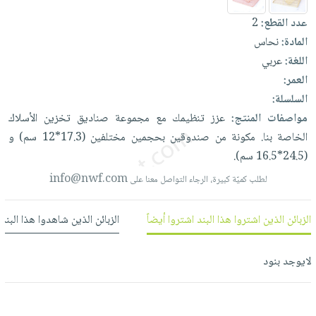
العناية
الأكثر
شحن
أدوات
عدد القطع:
2
بالأسنان
مبيعاً
مجاني
المائدة
المادة:
نحاس
الحمية
العودة
بنود
الأوعية
اللغة:
عربي
والتغذية
للمدارس
مختارة
والتخزين
العمر:
اشتراكات
اكسسوارات
السلسلة:
أدوات
كتب
كل
بحث
مواصفات المنتج:
عزز
تنظيمك
مع
مجموعة
صناديق
تخزين
الأسلاك
المطبخ
الاشتراكات
اكسسوارات
متقدم
الخاصة
بنا.
مكونة
من
صندوقين
بحجمين
مختلفين
(17.3*12
سم)
و
منزلية
صندوق
(24.5*16.5
سم).
القراءة
اكسسوارات
info@nwf.com
لطلب كميّة كبيرة، الرجاء التواصل معنا على
نيل
iKitab
ملابس
وفرات
بلا
مطرزات
الزبائن الذين اشتروا هذا البند اشتروا أيضاً
الزبائن الذين شاهدوا هذا البند
حدود
عن
حقائب
حسابك
الشركة
حلي
لايوجد بنود
لائحة
سياسة
عناية
الأمنيات
الشركة
بالذات