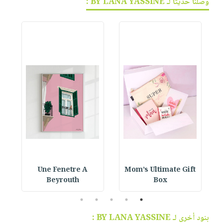
وصلنا حديثاً لـ BY LANA YASSINE :
Une Fenetre A
Mom’s Ultimate Gift
Beyrouth
Box
5
4
3
2
1
بنود أخرى لـ BY LANA YASSINE :