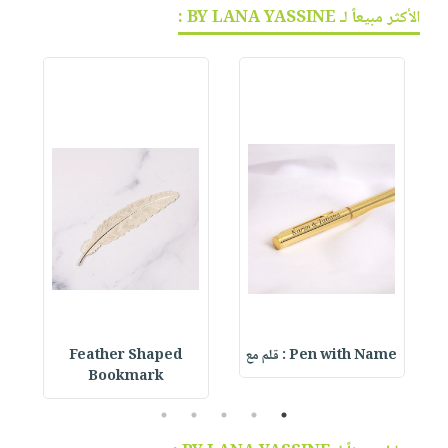
الأكثر مبيعاً لـ BY LANA YASSINE :
Pen with Name : قلم مع
Feather Shaped
 &
Bookmark
5
4
3
2
1