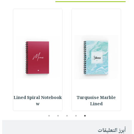
ok
Lined Spiral Notebook
Turquoise Marble
L
w
Lined
5
4
3
2
1
أبرز التعليقات