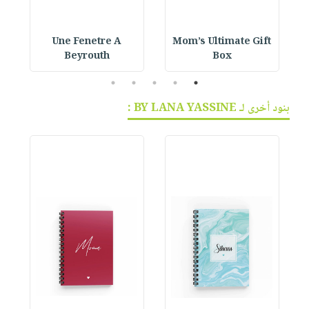
Une Fenetre A
Mom’s Ultimate Gift
Beyrouth
Box
5
4
3
2
1
بنود أخرى لـ BY LANA YASSINE :