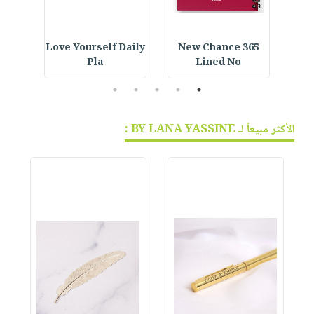
ined
Love Yourself Daily
365 New Chance
Ara
Pla
Lined No
5
4
3
2
1
الأكثر مبيعاً لـ BY LANA YASSINE :