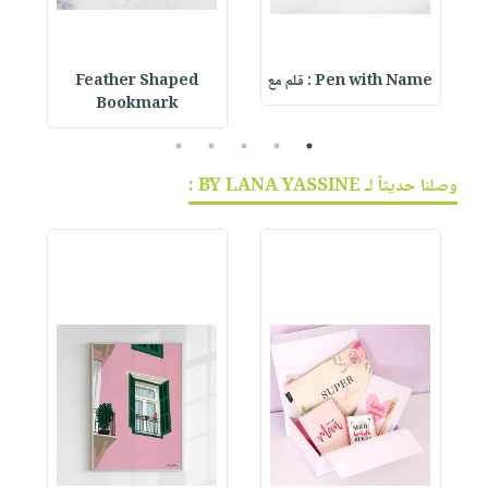
Pen with Name : قلم مع
Feather Shaped
 &
Bookmark
5
4
3
2
1
وصلنا حديثاً لـ BY LANA YASSINE :