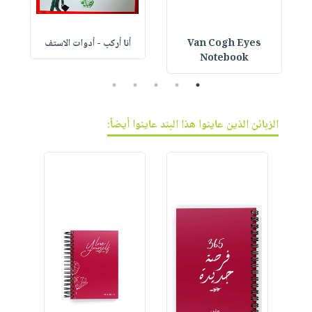
Van Cogh Eyes
أنا أركب - أدوات الاستف
 1
Notebook
5
4
3
2
1
الزبائن الذين عاينوا هذا البند عاينوا أيضاً: