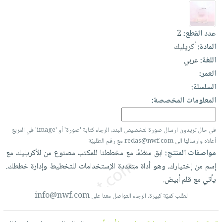
العناية
الأكثر
شحن
أدوات
بالأسنان
مبيعاً
مجاني
المائدة
عدد القطع:
2
الحمية
العودة
بنود
الأوعية
المادة:
أكريليك
والتغذية
للمدارس
مختارة
والتخزين
اشتراكات
اللغة:
عربي
اكسسوارات
أدوات
العمر:
كتب
كل
بحث
المطبخ
السلسلة:
الاشتراكات
اكسسوارات
متقدم
المعلومات المخصصة:
منزلية
صندوق
القراءة
اكسسوارات
في حال تريدون ارسال صورة لتخصيص البند، الرجاء كتابة 'صورة' أو 'image' في المربع
نيل
iKitab
ملابس
أعلاه وارسالها الى redas@nwf.com مع رقم الطلبيّة
وفرات
بلا
مطرزات
مواصفات المنتج:
ابق
منظمًا
مع
مخططنا
للمكتب
مصنوع
من
الأكريليك
مع
حدود
عن
إسم
من
إختيارك،
وهو
أداة
متعددة
الإستخدامات
للتخطيط
وإدارة
خططك.
حقائب
حسابك
الشركة
يأتي
مع
قلم
أبيض.
حلي
لائحة
سياسة
info@nwf.com
لطلب كميّة كبيرة، الرجاء التواصل معنا على
عناية
الأمنيات
الشركة
بالذات