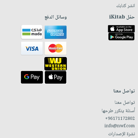
انشر كتابك
حمّل iKitab
وسائل الدفع
تواصل معنا
تواصل معنا
أسئلة يتكرر طرحها
+96171172802
info@nwf.com
نشرة الإصدارات