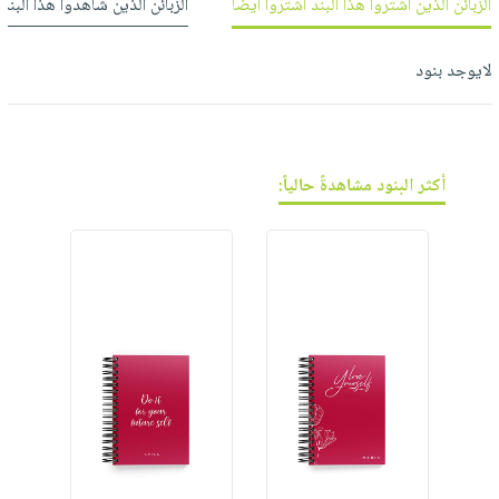
فيديوهات
الزبائن الذين اشتروا هذا البند اشتروا أيضاً
الزبائن الذين شاهدوا هذا البند
صابون
عربة
أسئلة
التسوق
أطفال
يتكرر
لايوجد بنود
مناسبات
طرحها
نشرة
الإصدارات
خدمات
نيل
أكثر البنود مشاهدةً حالياً:
وفرات
انشر
كتابك
تواصل
معنا