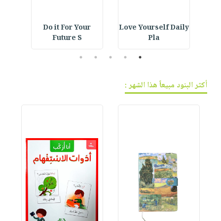
ning
Do it For Your
Love Yourself Daily
Car
Future S
Pla
5
4
3
2
1
أكثر البنود مبيعاً هذا الشهر :