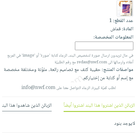
العناية
الأكثر
شحن
أدوات
بالأسنان
مبيعاً
مجاني
المائدة
عدد القطع:
1
الحمية
العودة
بنود
الأوعية
المادة:
قماش
والتغذية
للمدارس
مختارة
والتخزين
اشتراكات
المعلومات المخصصة:
اكسسوارات
أدوات
كتب
كل
بحث
المطبخ
الاشتراكات
في حال تريدون ارسال صورة لتخصيص البند، الرجاء كتابة 'صورة' أو 'image' في المربع
اكسسوارات
متقدم
أعلاه وارسالها الى redas@nwf.com مع رقم الطلبيّة
منزلية
صندوق
مواصفات المنتج:
حقيبة
كتف
مع
تصاميم
رائعة،
ملوّنة
ومختلفة
مخصصة
القراءة
اكسسوارات
مع
إسم
أو
كتابة
من
إختياركم.
نيل
iKitab
ملابس
info@nwf.com
لطلب كميّة كبيرة، الرجاء التواصل معنا على
وفرات
بلا
مطرزات
حدود
عن
حقائب
حسابك
الزبائن الذين اشتروا هذا البند اشتروا أيضاً
الزبائن الذين شاهدوا هذا البند
الشركة
حلي
لائحة
سياسة
عناية
لايوجد بنود
الأمنيات
الشركة
بالذات