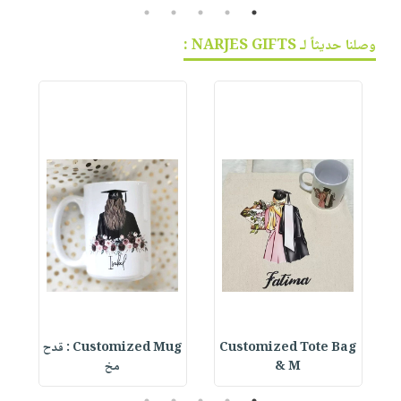
5
4
3
2
1
وصلنا حديثاً لـ NARJES GIFTS :
Customized Tote Bag
Customized Mug : قدح
& M
مخ
5
4
3
2
1