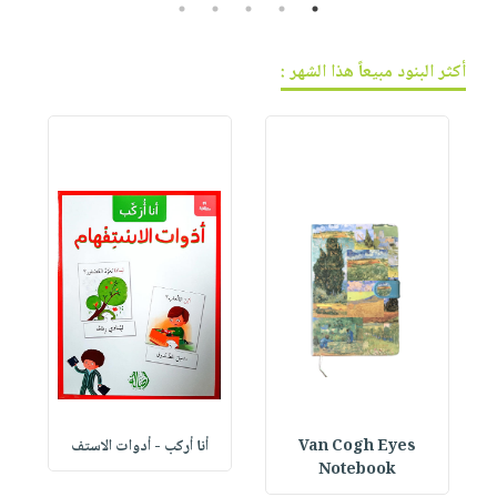
5
4
3
2
1
أكثر البنود مبيعاً هذا الشهر :
Van Cogh Eyes
أنا أركب - أدوات الاستف
 1
Notebook