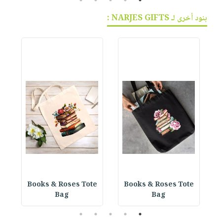
بنود أخرى لـ NARJES GIFTS :
e
Books & Roses Tote
Books & Roses Tote
Bag
Bag
5
4
3
2
1