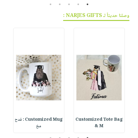
5
4
3
2
1
وصلنا حديثاً لـ NARJES GIFTS :
Customized Tote Bag
Customized Mug : قدح
& M
مخ
5
4
3
2
1