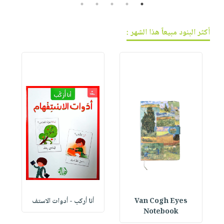
5
4
3
2
1
أكثر البنود مبيعاً هذا الشهر :
Van Cogh Eyes
أنا أركب - أدوات الاستف
 1
Notebook