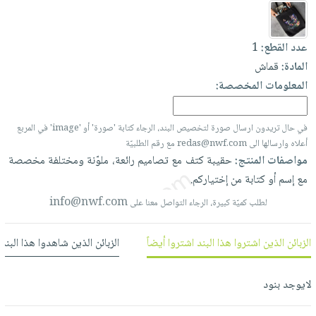
العناية
الأكثر
شحن
أدوات
بالأسنان
مبيعاً
مجاني
المائدة
عدد القطع:
1
الحمية
العودة
بنود
الأوعية
المادة:
قماش
والتغذية
للمدارس
مختارة
والتخزين
اشتراكات
المعلومات المخصصة:
اكسسوارات
أدوات
كتب
كل
بحث
المطبخ
الاشتراكات
في حال تريدون ارسال صورة لتخصيص البند، الرجاء كتابة 'صورة' أو 'image' في المربع
اكسسوارات
متقدم
أعلاه وارسالها الى redas@nwf.com مع رقم الطلبيّة
منزلية
صندوق
مواصفات المنتج:
حقيبة
كتف
مع
تصاميم
رائعة،
ملوّنة
ومختلفة
مخصصة
القراءة
اكسسوارات
مع
إسم
أو
كتابة
من
إختياركم.
نيل
iKitab
ملابس
info@nwf.com
لطلب كميّة كبيرة، الرجاء التواصل معنا على
وفرات
بلا
مطرزات
حدود
عن
حقائب
حسابك
الزبائن الذين اشتروا هذا البند اشتروا أيضاً
الزبائن الذين شاهدوا هذا البند
الشركة
حلي
لائحة
سياسة
عناية
لايوجد بنود
الأمنيات
الشركة
بالذات