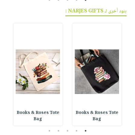
بنود أخرى لـ NARJES GIFTS :
e
Books & Roses Tote
Books & Roses Tote
Bag
Bag
5
4
3
2
1