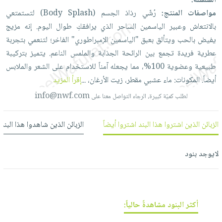
فيديوهات
السلسلة:
صابون
عربة
مواصفات المنتج:
رُشّي
رذاذ
الجسم
(Body
Splash)
لتستمتعي
أسئلة
التسوق
أطفال
بالانتعاش
وعبير
الياسمين
الساحر
الذي
يرافقكِ
طوال
اليوم.
إنه
مزيج
يتكرر
مناسبات
يفيض
بالحب
ويتألق
بعبق
"الياسمين
الإمبراطوري"
الفاخر؛
لتنعمي
بتجربة
طرحها
نشرة
عطرية
فريدة
تجمع
بين
الرائحة
الجذابة
والملمس
الناعم.
يتميز
بتركيبة
الإصدارات
خدمات
طبيعية
وعضوية
100%،
مما
يجعله
آمناً
للاستخدام
على
الشعر
والملابس
نيل
أيضاً. المكونات:
ماء
عشبي
مقطر،
زيت
الأرغان،
...
إقرأ المزيد
وفرات
info@nwf.com
لطلب كميّة كبيرة، الرجاء التواصل معنا على
انشر
كتابك
الزبائن الذين اشتروا هذا البند اشتروا أيضاً
الزبائن الذين شاهدوا هذا البند
تواصل
معنا
لايوجد بنود
أكثر البنود مشاهدةً حالياً: