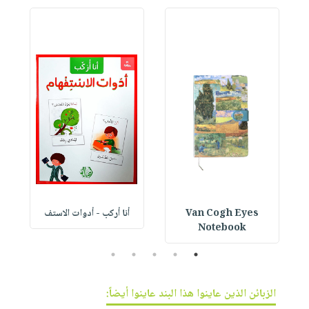
Van Cogh Eyes
أنا أركب - أدوات الاستف
 1
Notebook
5
4
3
2
1
الزبائن الذين عاينوا هذا البند عاينوا أيضاً: