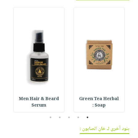
Men Hair & Beard
Green Tea Herbal
Serum
Soap :
5
4
3
2
1
بنود أخرى لـ خان الصابون :