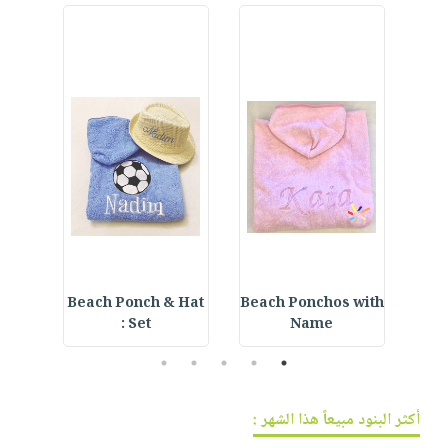
r
Beach Ponch & Hat
Beach Ponchos with
E
Set :
Name
5
4
3
2
1
أكثر البنود مبيعاً هذا الشهر :