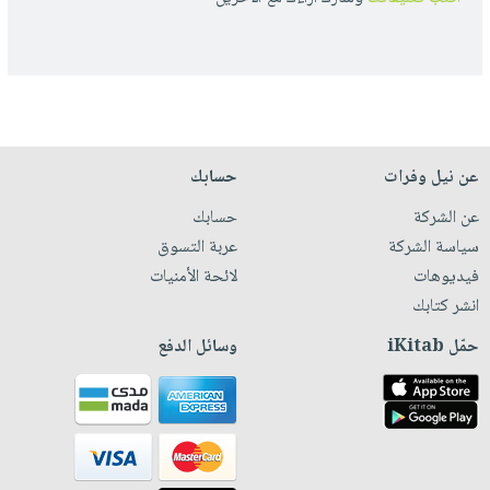
عن نيل وفرات
حسابك
عن الشركة
حسابك
سياسة الشركة
عربة التسوق
فيديوهات
لائحة الأمنيات
انشر كتابك
حمّل iKitab
وسائل الدفع