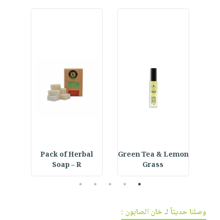
P
Green Tea & Lemon
Pack of Herbal
كشف ا
Soap – R
Grass
5
4
3
2
1
وصلنا حديثاً لـ خان الصابون :