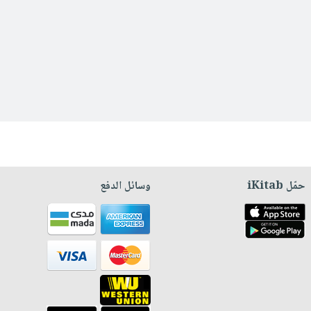
حمّل iKitab
وسائل الدفع