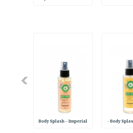
Next
 Damascus
Body Splash – Imperial
Body Splash