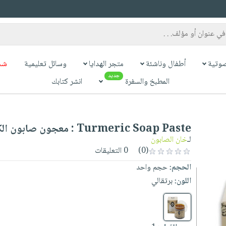
وتية
أطفال وناشئة
متجر الهدايا
وسائل تعليمية
شح
جديد
المطبخ والسفرة
انشر كتابك
Turmeric Soap Paste : معجون صابون الكركم
لـ
خان الصابون
(0)
0 التعليقات
الحجم:
حجم واحد
اللون:
برتقالي