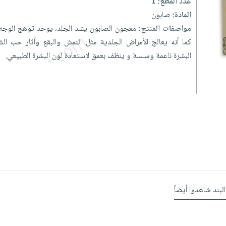
عدد القطع:
1
المادة:
صابون
مواصفات المنتج:
معجون
الصابون
يشد
الجلد،
يوحد
توهج
الوج
كما
أنه
يعالج
الأمراض
الجلدية
مثل
النمش
والبقع
وآثار
حب
ال
البشرة
ناعمة
وسلسة
و
ينظف
بعمق
لاستعادة
لون
البشرة
الطبيعي.
البند شاهدوا أيضاً