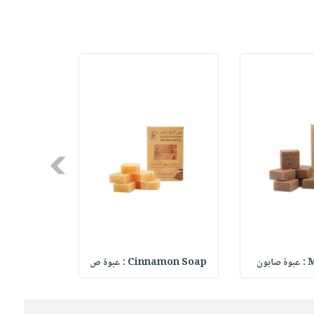
Next
ون
Cinnamon Soap : عبوة ص
l Soap – C