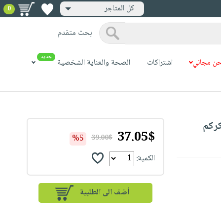
كل المتاجر
0
بحث متقدم
جديد
ن مجاني
اشتراكات
الصحة والعناية الشخصية
37.05$
%5
39.00$
الكمية: