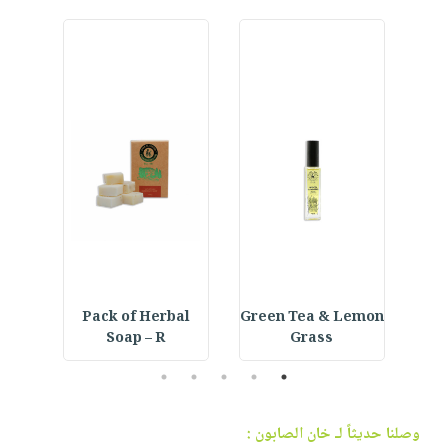
se
Pack of Herbal
Green Tea & Lemon
P
Soap – R
Grass
5
4
3
2
1
وصلنا حديثاً لـ خان الصابون :