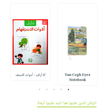
Van Cogh Eyes
أنا أركب - أدوات الاستف
 1
Notebook
5
4
3
2
1
الزبائن الذين عاينوا هذا البند عاينوا أيضاً: