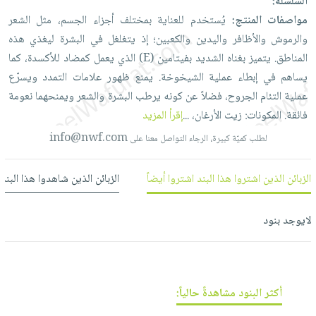
فيديوهات
السلسلة:
صابون
عربة
مواصفات المنتج:
يُستخدم
للعناية
بمختلف
أجزاء
الجسم،
مثل
الشعر
أسئلة
التسوق
أطفال
والرموش
والأظافر
واليدين
والكعبين؛
إذ
يتغلغل
في
البشرة
ليغذي
هذه
يتكرر
مناسبات
المناطق.
يتميز
بغناه
الشديد
بفيتامين
(E)
الذي
يعمل
كمضاد
للأكسدة،
كما
طرحها
نشرة
يساهم
في
إبطاء
عملية
الشيخوخة. يمنع
ظهور
علامات
التمدد
ويسرّع
الإصدارات
خدمات
عملية
التئام
الجروح،
فضلاً
عن
كونه
يرطب
البشرة
والشعر
ويمنحهما
نعومة
نيل
فائقة. المكونات:
زيت
الأرغان،
...
إقرأ المزيد
وفرات
info@nwf.com
لطلب كميّة كبيرة، الرجاء التواصل معنا على
انشر
كتابك
الزبائن الذين اشتروا هذا البند اشتروا أيضاً
الزبائن الذين شاهدوا هذا البند
تواصل
معنا
لايوجد بنود
أكثر البنود مشاهدةً حالياً: