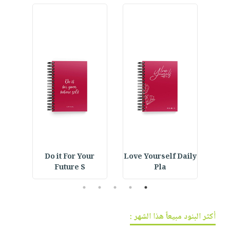
ning
Do it For Your
Love Yourself Daily
Cre
Future S
Pla
5
4
3
2
1
أكثر البنود مبيعاً هذا الشهر :