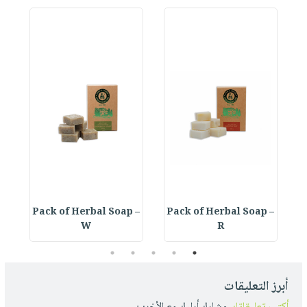
 –
Pack of Herbal Soap –
Pack of Herbal Soap –
W
R
5
4
3
2
1
أبرز التعليقات