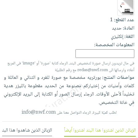
العناية
الأكثر
شحن
أدوات
بالأسنان
مبيعاً
مجاني
المائدة
عدد القطع:
1
الحمية
العودة
بنود
الأوعية
المادة:
حديد
والتغذية
للمدارس
مختارة
والتخزين
اشتراكات
اللغة:
إنكليزي
اكسسوارات
أدوات
المعلومات المخصصة:
كتب
كل
بحث
المطبخ
الاشتراكات
اكسسوارات
متقدم
في حال تريدون ارسال صورة لتخصيص البند، الرجاء كتابة 'صورة' أو 'image' في المربع
منزلية
صندوق
أعلاه وارسالها الى redas@nwf.com مع رقم الطلبيّة
القراءة
اكسسوارات
مواصفات المنتج:
بورتريه
مخصصة
مع
صورة
للفرد
و
الثنائي
و
العائلة
و
نيل
iKitab
ملابس
كلمات
وأمنيات
من
إختياركم
مصنوعة
من
الحديد
مقطوعة
بالليزر
هدية
وفرات
بلا
مطرزات
تخليداً
لأحلى
الأوقات.
الرجاء
إرسال
الصور
أو
الكتابة
إلى
البريد
الإلكتروني
حدود
عن
في
خانة
التخصيص.
حقائب
حسابك
الشركة
info@nwf.com
حلي
لطلب كميّة كبيرة، الرجاء التواصل معنا على
لائحة
سياسة
عناية
الأمنيات
الشركة
الزبائن الذين اشتروا هذا البند اشتروا أيضاً
الزبائن الذين شاهدوا هذا البند
بالذات