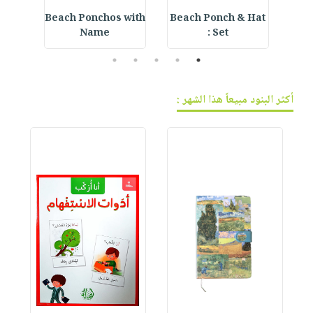
r
Beach Ponchos with
Beach Ponch & Hat
E
Name
Set :
5
4
3
2
1
أكثر البنود مبيعاً هذا الشهر :