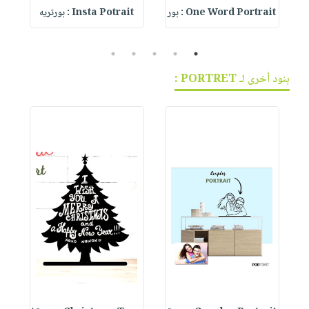
One Word Portrait : بور
Insta Potrait : بورتريه
:
5
4
3
2
1
بنود أخرى لـ PORTRET :