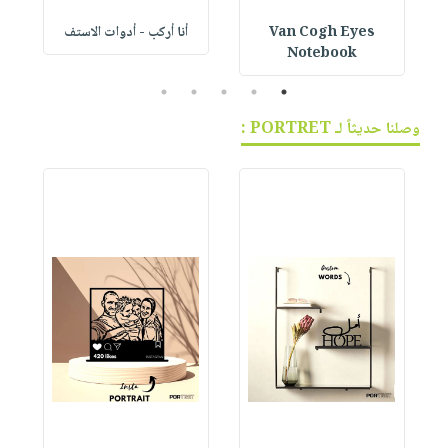
Van Cogh Eyes
أنا أركب - أدوات الاستف
 1
Notebook
5
4
3
2
1
وصلنا حديثاً لـ PORTRET :