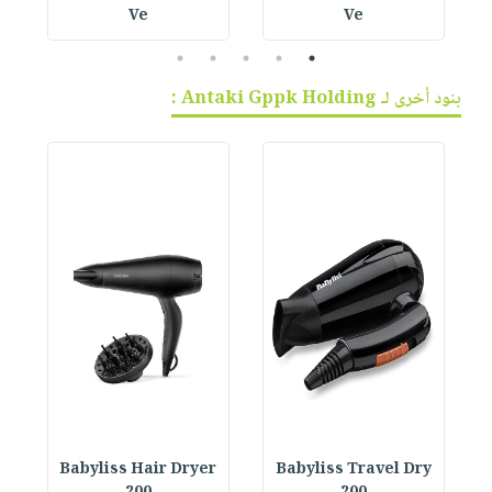
Ve
Ve
5
4
3
2
1
بنود أخرى لـ Antaki Gppk Holding :
r
Babyliss Hair Dryer
Babyliss Travel Dry