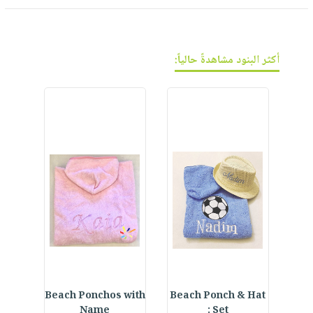
فيديوهات
صابون
عربة
أسئلة
التسوق
أطفال
يتكرر
مناسبات
طرحها
أكثر البنود مشاهدةً حالياً:
نشرة
الإصدارات
خدمات
نيل
وفرات
انشر
كتابك
تواصل
معنا
r
Beach Ponchos with
Beach Ponch & Hat
E
Name
Set :