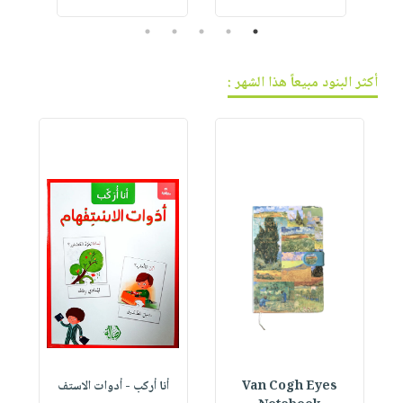
5
4
3
2
1
أكثر البنود مبيعاً هذا الشهر :
Van Cogh Eyes
أنا أركب - أدوات الاستف
 1