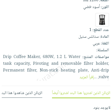
السعة:
1200 ml
العناية
الأكثر
شحن
أدوات
اللون:
أسود-فضي
بالأسنان
مبيعاً
مجاني
المائدة
الحمية
العودة
بنود
الأوعية
والتغذية
للمدارس
مختارة
والتخزين
اشتراكات
عدد القطع:
1
اكسسوارات
أدوات
المادة:
ستانلس ستيل
كتب
كل
بحث
المطبخ
اللغة:
عربي
الاشتراكات
اكسسوارات
متقدم
السلسلة:
منزلية
صندوق
مواصفات المنتج:
Water
L
1.2
680W,
Maker,
Coffee
Drip
القراءة
اكسسوارات
tank
capacity,
Pivoting
and
removable
filter
holder,
نيل
iKitab
ملابس
Permanent
filter,
Non-stick
heating
plate,
Anti-drip
وفرات
بلا
مطرزات
valve,
...
إقرأ المزيد
حدود
عن
حقائب
حسابك
الشركة
حلي
الزبائن الذين اشتروا هذا البند اشتروا أيضاً
الزبائن الذين شاهدوا هذا البند
لائحة
سياسة
عناية
الأمنيات
الشركة
بالذات
لايوجد بنود