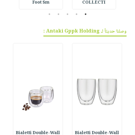
Foot Sm
COLLECTI
CO
5
4
3
2
1
وصلنا حديثاً لـ Antaki Gppk Holding :
Bialetti Double-Wall
Bialetti Double-Wall
B