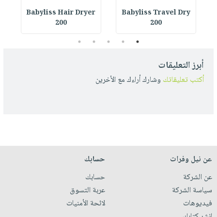
r
Babyliss Hair Dryer
Babyliss Travel Dry
200
200
5
4
3
2
1
أبرز التعليقات
أكتب تعليقاتك
وشارك أراءك مع الأخرين
عن نيل وفرات
حسابك
عن الشركة
حسابك
سياسة الشركة
عربة التسوق
فيديوهات
لائحة الأمنيات
انشر كتابك