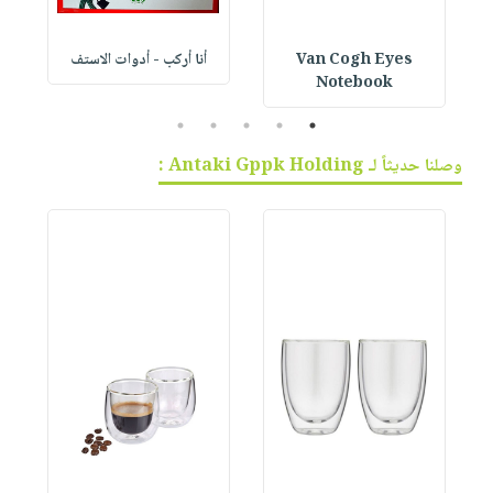
Van Cogh Eyes
أنا أركب - أدوات الاستف
 1
Notebook
5
4
3
2
1
وصلنا حديثاً لـ Antaki Gppk Holding :