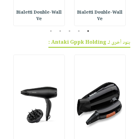
Bialetti Double-Wall
Bialetti Double-Wall
B
Ve
Ve
5
4
3
2
1
بنود أخرى لـ Antaki Gppk Holding :