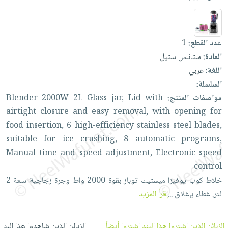
العناية
الأكثر
شحن
أدوات
بالأسنان
مبيعاً
مجاني
المائدة
الحمية
العودة
بنود
الأوعية
عدد القطع:
1
والتغذية
للمدارس
مختارة
والتخزين
المادة:
ستانلس ستيل
اشتراكات
اكسسوارات
اللغة:
عربي
أدوات
كتب
كل
بحث
السلسلة:
المطبخ
الاشتراكات
اكسسوارات
متقدم
مواصفات المنتج:
with
Lid
jar,
Glass
2L
2000W
Blender
منزلية
صندوق
airtight
closure
and
easy
removal,
with
opening
for
القراءة
اكسسوارات
food
insertion,
6
high-efficiency
stainless
steel
blades,
نيل
iKitab
suitable
for
ice
crushing,
8
automatic
programs,
ملابس
وفرات
بلا
Manual
time
and
speed
adjustment,
Electronic
speed
مطرزات
حدود
control
عن
حقائب
حسابك
خلاط
كوب
يوفيزا
ميستيك
توباز
بقوة
2000
واط
وجرة
زجاجية
سعة
2
الشركة
حلي
لتر.
غطاء
بإغلاق
...
إقرأ المزيد
لائحة
سياسة
عناية
الأمنيات
الشركة
بالذات
الزبائن الذين اشتروا هذا البند اشتروا أيضاً
الزبائن الذين شاهدوا هذا البند