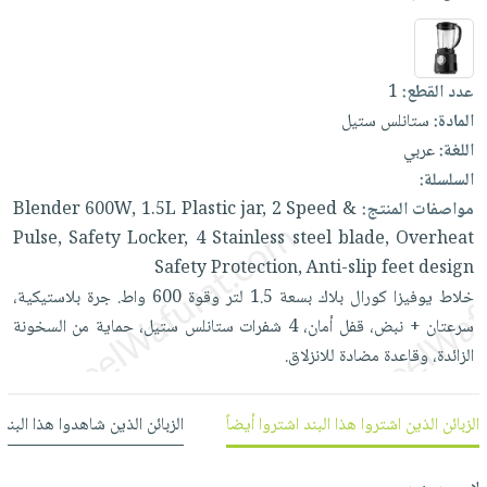
العناية
الأكثر
شحن
أدوات
بالأسنان
مبيعاً
مجاني
المائدة
الحمية
العودة
بنود
الأوعية
عدد القطع:
1
والتغذية
للمدارس
مختارة
والتخزين
المادة:
ستانلس ستيل
اشتراكات
اكسسوارات
اللغة:
عربي
أدوات
كتب
كل
بحث
السلسلة:
المطبخ
الاشتراكات
اكسسوارات
متقدم
مواصفات المنتج:
&
Speed
2
jar,
Plastic
1.5L
600W,
Blender
منزلية
صندوق
Pulse​,
Safety
Locker​,
4
Stainless
steel
blade​,
Overheat
القراءة
اكسسوارات
Safety
Protection​,
Anti-slip
feet
design
نيل
iKitab
خلاط
يوفيزا
كورال
بلاك
بسعة
1.5
لتر
وقوة
600
واط.
جرة
بلاستيكية،
ملابس
وفرات
بلا
سرعتان
+
نبض،
قفل
أمان،
4
شفرات
ستانلس
ستيل،
حماية
من
السخونة
مطرزات
حدود
الزائدة،
وقاعدة
مضادة
للانزلاق.
عن
حقائب
حسابك
الشركة
حلي
لائحة
سياسة
الزبائن الذين اشتروا هذا البند اشتروا أيضاً
الزبائن الذين شاهدوا هذا البند
عناية
الأمنيات
الشركة
بالذات