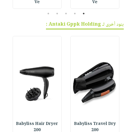
Ve
Ve
5
4
3
2
1
بنود أخرى لـ Antaki Gppk Holding :
r
Babyliss Hair Dryer
Babyliss Travel Dry
200
200