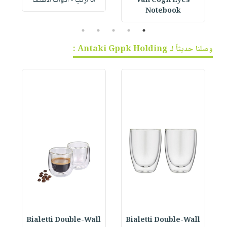
Van Cogh Eyes
أنا أركب - أدوات الاستف
 1
Notebook
5
4
3
2
1
وصلنا حديثاً لـ Antaki Gppk Holding :
Bialetti Double-Wall
Bialetti Double-Wall
B