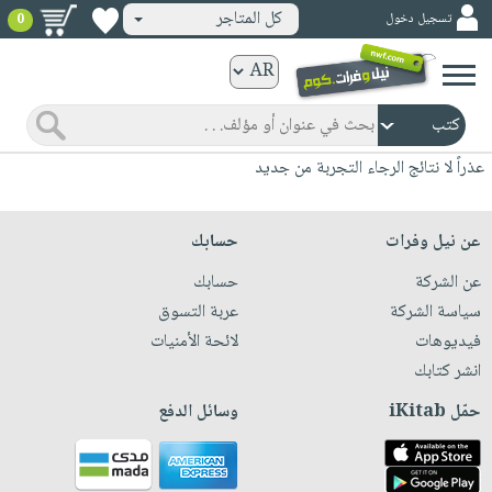
كل المتاجر
تسجيل دخول
0
كتب
ورقية
المواضيع
صدر
كتب
عذراً لا نتائج الرجاء التجربة من جديد
حديثاً
الكترونية
الأكثر
الصفحة
عن نيل وفرات
حسابك
مبيعاً
الرئيسية
كتب
عن الشركة
حسابك
جوائز
صدر
صوتية
سياسة الشركة
عربة التسوق
شحن
حديثاً
فيديوهات
لائحة الأمنيات
الصفحة
مخفض
الأكثر
انشر كتابك
الرئيسية
عروض
أطفال
مبيعاً
حمّل iKitab
وسائل الدفع
masmu3
خاصة
وناشئة
كتب
بلا
صفحات
مجانية
الصفحة
وسائل
حدود
مشوقة
الرئيسية