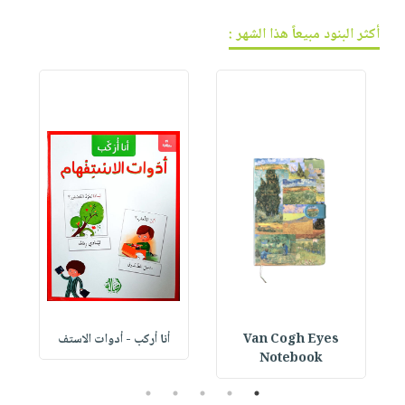
أكثر البنود مبيعاً هذا الشهر :
Van Cogh Eyes
أنا أركب - أدوات الاستف
 1
Notebook
5
4
3
2
1