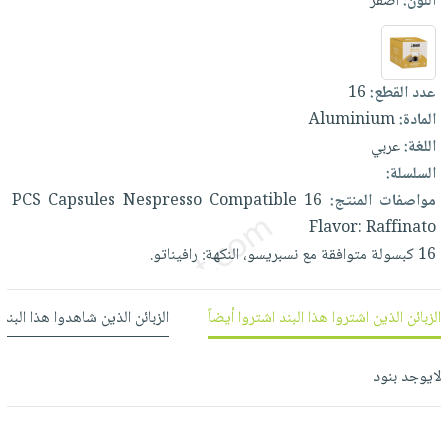
اللون:
أصفر
العناية
الأكثر
شحن
أدوات
بالأسنان
مبيعاً
مجاني
المائدة
الحمية
العودة
بنود
الأوعية
عدد القطع:
16
والتغذية
للمدارس
مختارة
والتخزين
اشتراكات
المادة:
Aluminium
اكسسوارات
أدوات
اللغة:
عربي
كتب
كل
بحث
المطبخ
السلسلة:
الاشتراكات
اكسسوارات
متقدم
مواصفات المنتج:
16
Compatible
Nespresso
Capsules
PCS
منزلية
صندوق
Flavor:
Raffinato
القراءة
اكسسوارات
16
كبسولة
متوافقة
مع
نسبريسو،
النكهة:
رافيناتو.
نيل
iKitab
ملابس
وفرات
بلا
مطرزات
الزبائن الذين اشتروا هذا البند اشتروا أيضاً
الزبائن الذين شاهدوا هذا البند
حدود
عن
حقائب
حسابك
الشركة
حلي
لايوجد بنود
لائحة
سياسة
عناية
الأمنيات
الشركة
بالذات