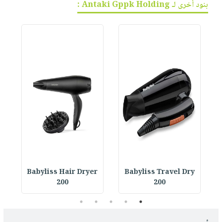
بنود أخرى لـ Antaki Gppk Holding :
r
Babyliss Hair Dryer
Babyliss Travel Dry
200
200
5
4
3
2
1