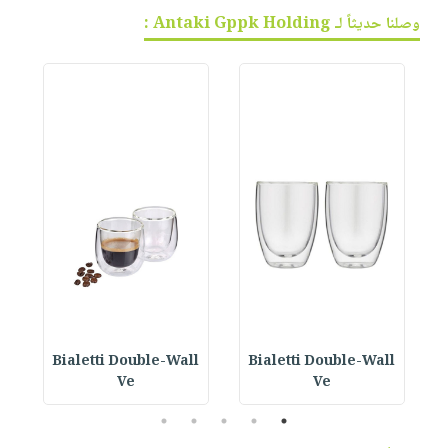
وصلنا حديثاً لـ Antaki Gppk Holding :
Bialetti Double-Wall
Bialetti Double-Wall
B
Ve
Ve
5
4
3
2
1