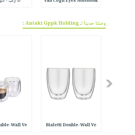
ف الجر
Van Cogh Eyes Notebook
أنا أركب - أد
وصلنا حديثاً لـ Antaki Gppk Holding :
Previous
ouble-Wall Ve
Bialetti Double-Wall Ve
Bialetti