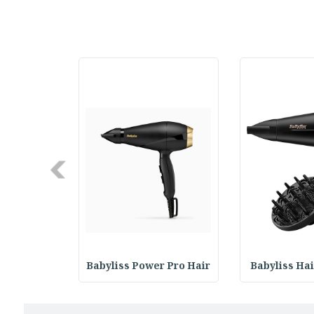
Next
 Super Pro
Babyliss Power Pro Hair
Babyliss Hai