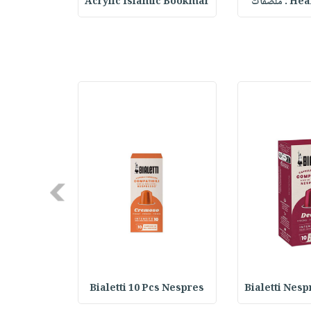
ملصقات
Acrylic Islamic Bookmar
حقيبة مسر
Next
ed Coffee
Bialetti 10 Pcs Nespres
Bialetti Nes