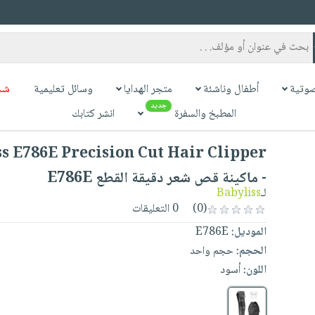
وتية
أطفال وناشئة
متجر الهدايا
وسائل تعليمية
شح
جديد
المطبخ والسفرة
انشر كتابك
s E786E Precision Cut Hair Clipper
- ماكينة قص شعر دقيقة القطع E786E
لـ
Babyliss
(0)
0 التعليقات
الموديل:
E786E
الحجم:
حجم واحد
اللون:
أسود