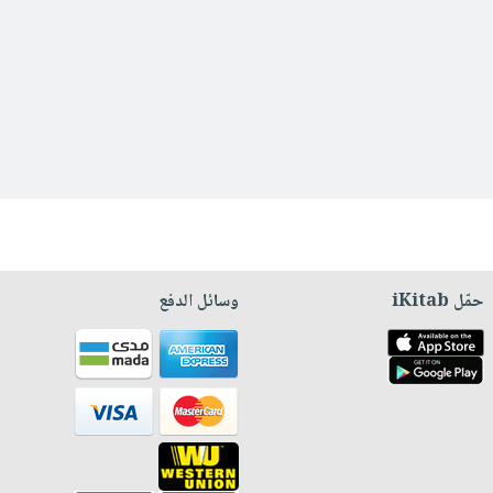
حمّل iKitab
وسائل الدفع