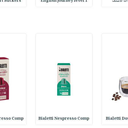
وات الاستف
English journey level 1
Heart Stickers : 
presso Comp
Bialetti Nespresso Comp
Bialetti D