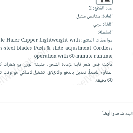
عدد القطع:
2
المادة:
ستانلس ستيل
اللغة:
عربي
السلسلة:
مواصفات المنتج:
with
Lightweight
Clipper
Haier
ble
ss-steel
blades
Push
&
slide
adjustment
Cordless
operation
with
60-minute
runtime
ماكينة
قص
شعر
قابلة
لإعادة
الشحن،
خفيفة
الوزن
مع
شفرات
ك
المقاوم
للصدأ،
تعديل
بالدفع
والانزلاق،
تشغيل
لاسلكي
مع
وقت
ت
60
دقيقة.
البند شاهدوا أيضاً