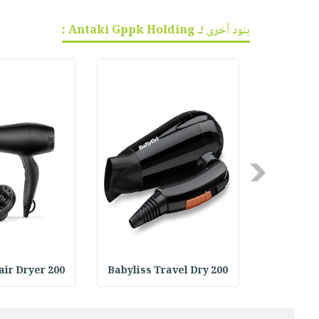
بنود أخرى لـ Antaki Gppk Holding :
Previous
air Dryer 200
Babyliss Travel Dry 200
Babyliss 