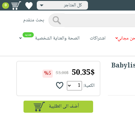
كل المتاجر
0
بحث متقدم
جديد
ن مجاني
اشتراكات
الصحة والعناية الشخصية
Babylis
50.35$
%5
53.00$
الكمية: