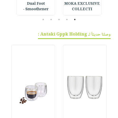
القر
MOKA EXCLUSIVE
Dual Foot
ice
Smoothener -
COLLECTI
5
4
3
2
1
وصلنا حديثاً لـ Antaki Gppk Holding :