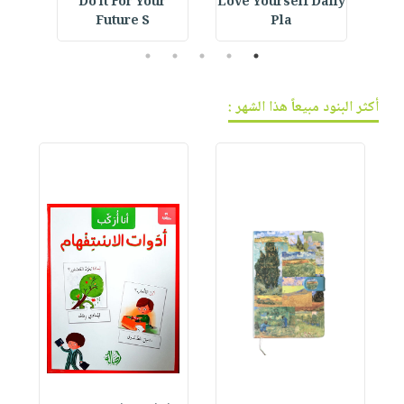
IVE
Do it For Your
Love Yourself Daily
Future S
Pla
5
4
3
2
1
أكثر البنود مبيعاً هذا الشهر :