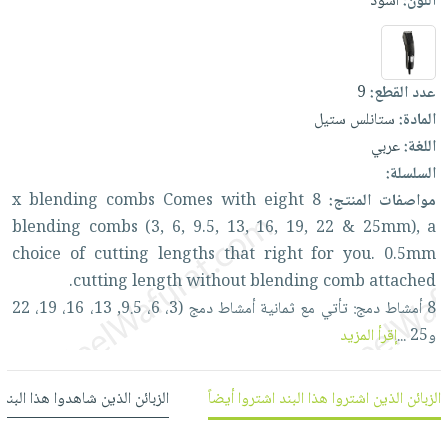
اللون:
أسود
العناية
الأكثر
شحن
أدوات
بالأسنان
مبيعاً
مجاني
المائدة
الحمية
العودة
بنود
الأوعية
عدد القطع:
9
والتغذية
للمدارس
مختارة
والتخزين
اشتراكات
المادة:
ستانلس ستيل
اكسسوارات
أدوات
اللغة:
عربي
كتب
كل
بحث
المطبخ
السلسلة:
الاشتراكات
اكسسوارات
متقدم
مواصفات المنتج:
8
eight
with
Comes
combs
blending
x
منزلية
صندوق
blending
combs
(3,
6,
9.5,
13,
16,
19,
22
&
25mm),
a
القراءة
اكسسوارات
choice
of
cutting
lengths
that
right
for
you.
0.5mm
نيل
iKitab
ملابس
cutting
length
without
blending
comb
attached.
وفرات
بلا
مطرزات
8
أمشاط
دمج:
تأتي
مع
ثمانية
أمشاط
دمج
(3،
6،
9.5,
13،
16،
19،
22
حدود
عن
و25
...
إقرأ المزيد
حقائب
حسابك
الشركة
حلي
لائحة
سياسة
عناية
الزبائن الذين اشتروا هذا البند اشتروا أيضاً
الزبائن الذين شاهدوا هذا البند
الأمنيات
الشركة
بالذات