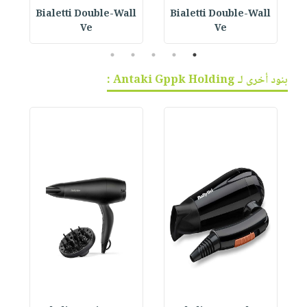
Bialetti Double-Wall
Bialetti Double-Wall
B
Ve
Ve
5
4
3
2
1
بنود أخرى لـ Antaki Gppk Holding :