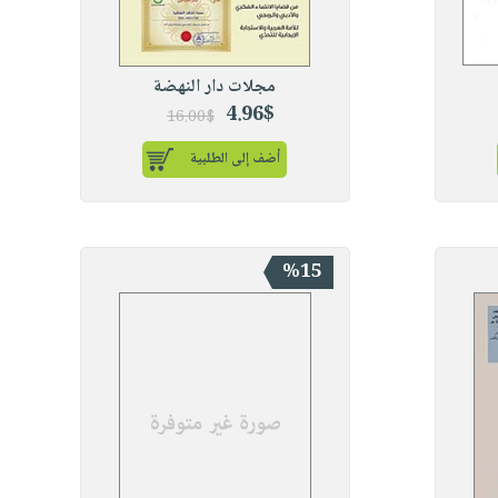
مجلات دار النهضة
4.96$
16.00$
أضف إلى الطلبية
%15