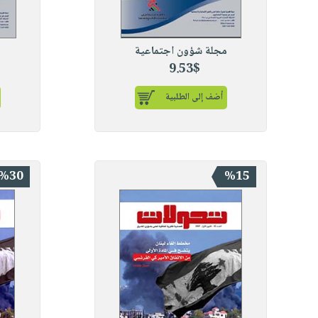
مجلة شؤون اجتماعية
م
9.53$
أضف إلى الطلبية
%30
%15