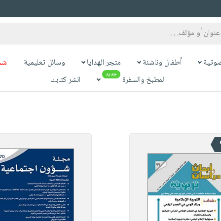
وتية
أطفال وناشئة
متجر الهدايا
وسائل تعليمية
شح
جديد
المطبخ والسفرة
انشر كتابك