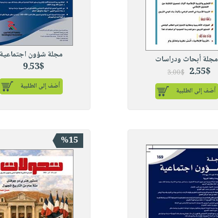
مجلة شؤون اجتماعية
جلة أبحاث ودراسات
9.53$
2.55$
3.00$
أضف إلى الطلبية
أضف إلى الطلبية
%15