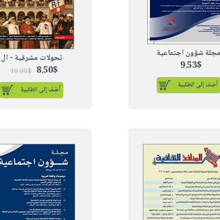
جلة شؤون اجتماعية
تحولات مشرقية - ال
9.53$
8.50$
10.00$
أضف إلى الطلبية
أضف إلى الطلبية