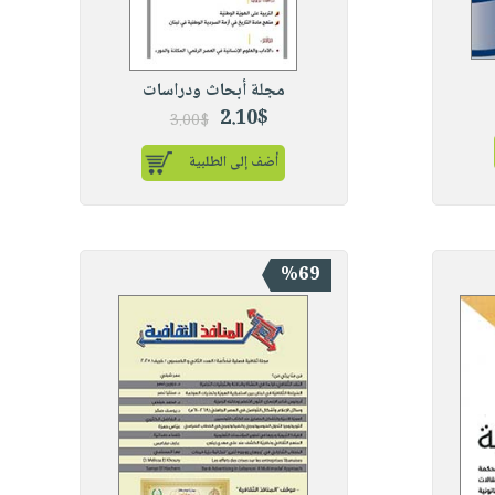
مجلة أبحاث ودراسات
2.10$
3.00$
أضف إلى الطلبية
%69