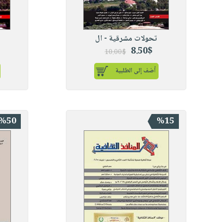
تحولات مشرقية - ال
8.50$
10.00$
أضف إلى الطلبية
%50
%15