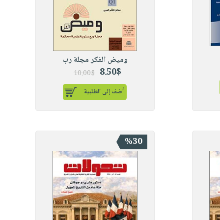
وميض الفكر مجلة رب
8.50$
10.00$
أضف إلى الطلبية
%30