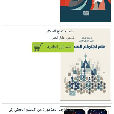
علم اجتماع السكان
لـ معن خليل العمر
أضف إلى الطلبية
بيداغوجيا الجذمور ; من التعليم الخطي إلى