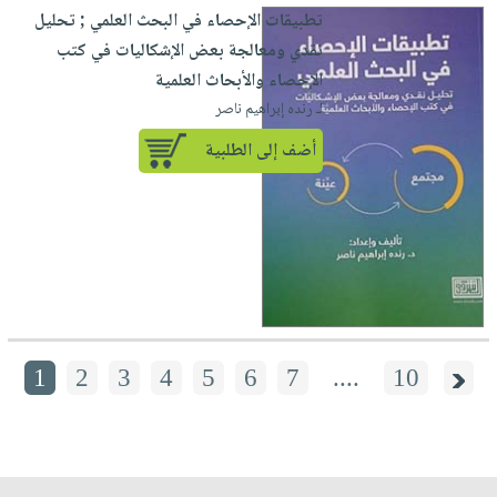
تطبيقات الإحصاء في البحث العلمي ; تحليل
نقدي ومعالجة بعض الإشكاليات في كتب
الإحصاء والأبحاث العلمية
لـ رنده إبراهيم ناصر
أضف إلى الطلبية
1
2
3
4
5
6
7
....
10