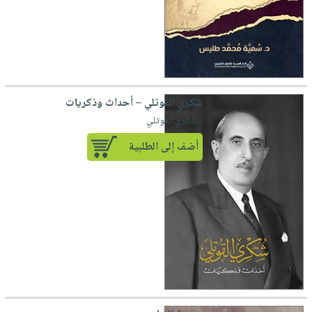
شكري القوتلي – أحداث وذكريات
لـ شكري القوتلي
أضف إلى الطلبية