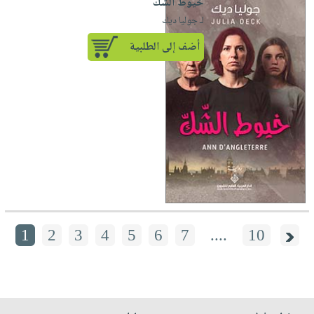
خيوط الشك
لـ جوليا ديك
أضف إلى الطلبية
1
2
3
4
5
6
7
....
10